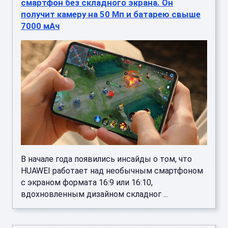
смартфон без складного экрана. Он
получит камеру на 50 Мп и батарею свыше
7000 мАч
В начале года появились инсайды о том, что
HUAWEI работает над необычным смартфоном
с экраном формата 16:9 или 16:10,
вдохновленным дизайном складног ...