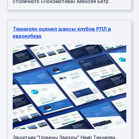
столичного «Локомотива» Алексея Батр ...
Тикнизян оценил шансы клубов РПЛ в
еврокубках
Защитник "Црвены Звезды" Наир Тикнизян