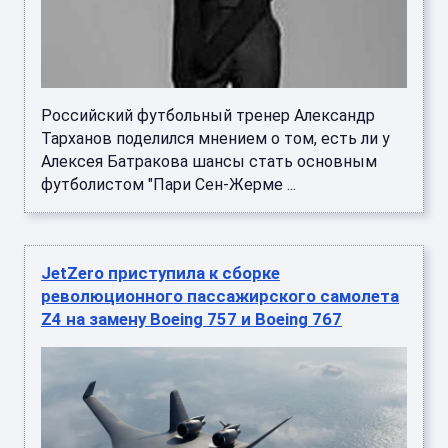
Российский футбольный тренер Александр
Тарханов поделился мнением о том, есть ли у
Алексея Батракова шансы стать основным
футболистом "Пари Сен-Жерме ...
JetZero приступила к сборке
революционного пассажирского самолета
Z4 на замену Boeing 757 и Boeing 767