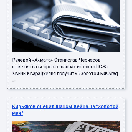
Рулевой «Ахмата» Станислав Черчесов
ответил на вопрос о шансах игрока «ПСЖ»
Хвичи Кварацхелия получить «Золотой мяч&raq
...
Кирьяков оценил шансы Кейна на "Золотой
мяч"