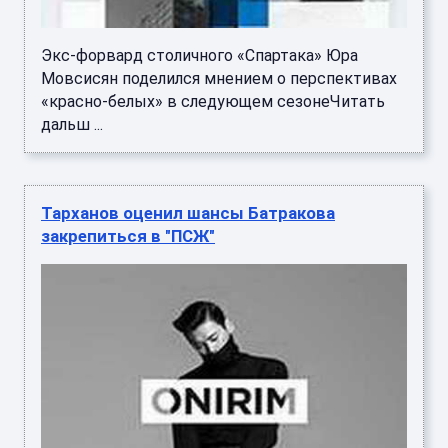
Экс-форвард столичного «Спартака» Юра
Мовсисян поделился мнением о перспективах
«красно-белых» в следующем сезонеЧитать
дальш ...
Тарханов оценил шансы Батракова
закрепиться в "ПСЖ"