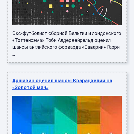
Экс-футболист сборной Бельгии и лондонского
«Тоттенхэма» Тоби Алдервейрельд оценил
шансы английского форварда «Баварии» Гарри
...
Аршавин оценил шансы Кварацхелии на
«Золотой мяч»