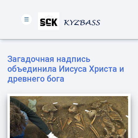
☰
Загадочная надпись
объединила Иисуса Христа и
древнего бога