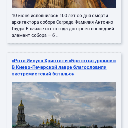
10 июня исполнилось 100 лет со дня смерти
архитектора собора Саграда Фамилия Антонио
Гауди. В начале этого года достроен последний
элемент собора — б ...
«Рота Иисуса Христа» и «Братство дронов»:
В Киево-Печерской лавре благословили
экстремистский батальон