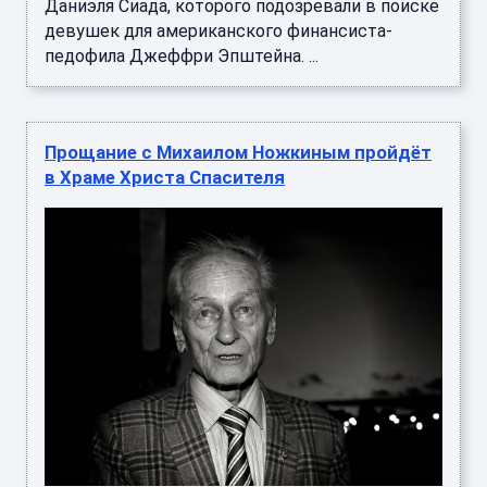
Даниэля Сиада, которого подозревали в поиске
девушек для американского финансиста-
педофила Джеффри Эпштейна. ...
Прощание с Михаилом Ножкиным пройдёт
в Храме Христа Спасителя