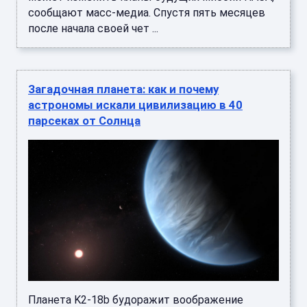
сообщают масс-медиа. Спустя пять месяцев
после начала своей чет ...
Загадочная планета: как и почему
астрономы искали цивилизацию в 40
парсеках от Солнца
Планета K2-18b будоражит воображение