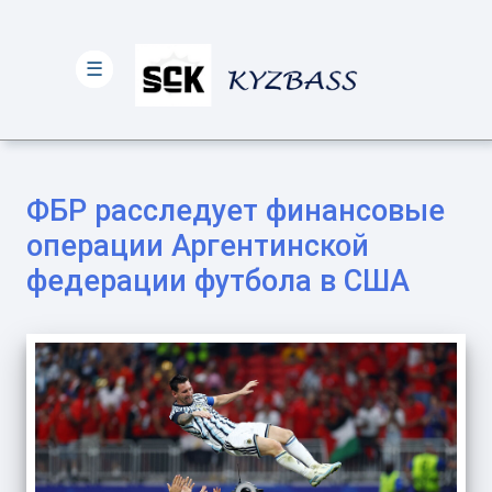
☰
ФБР расследует финансовые
операции Аргентинской
федерации футбола в США