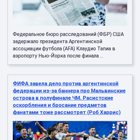
Федеральное бюро расследований (ФБР) США
задержало президента Аргентинской
ассоциации футбола (AFA) Клаудио Тапиа в
аэропорту Нью-Йорка после финала ...
ФИФА завела дело против аргентинской
федерации из-за баннера про Мальвинские
острова в полуфинале ЧМ. Расистские
оскорбления и бросание предметов
фанатами тоже рассмотрят (Роб Харрис)