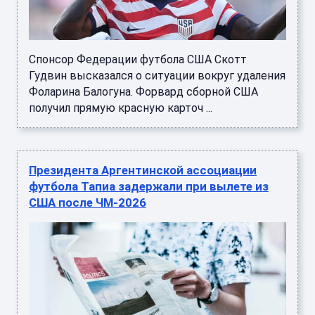
Спонсор Федерации футбола США Скотт
Гудвин высказался о ситуации вокруг удаления
Фоларина Балогуна. Форвард сборной США
получил прямую красную карточ ...
Президента Аргентинской ассоциации
футбола Тапиа задержали при вылете из
США после ЧМ-2026