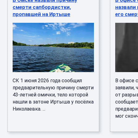
В Омске назвали причину
В офисе 
смерти сапбордистки,
назвали
пропавшей на Иртыше
его смер
СК 1 июня 2026 года сообщил
В офисе 
предварительную причину смерти
заявили, 
43-летней омички, тело которой
от разры
нашли в затоне Иртыша у посёлка
сообщает
Николаевка. ...
предвари
мог сконч 