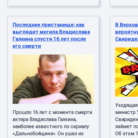
Последнее пристанище: как
В Верхов
выглядит могила Владислава
вероятн
Галкина спустя 16 лет после
Свириде
его смерти
Уходящая
Прошло 16 лет с момента смерти
министр 
актера Владислава Галкина,
Свириден
наиболее известного по сериалу
займет п
«Дальнобойщики». Он ушел из
Об этом 