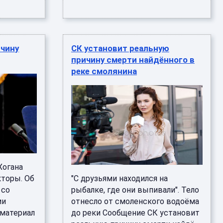
ичину
СК установит реальную
причину смерти найдённого в
реке смолянина
Хогана
кторы. Об
"С друзьями находился на
 со
рыбалке, где они выпивали". Тело
ии
отнесло от смоленского водоёма
 материал
до реки Сообщение СК установит