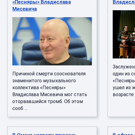
«Песняры» Владислава
Владисл
Мисевича
Заслужен
Причиной смерти сооснователя
один из 
знаменитого музыкального
«Песняры
коллектива «Песняры»
ушел из 
Владислава Мисевича мог стать
возрасте 8
оторвавшийся тромб. Об этом
сооб ...