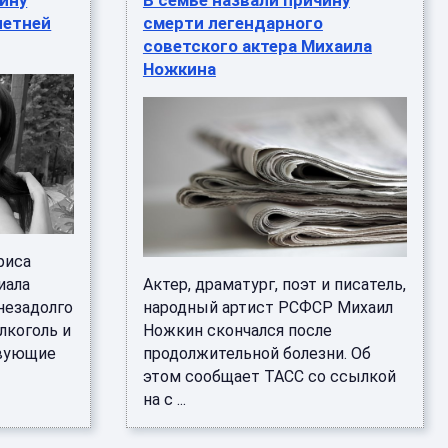
чину
В семье назвали причину
летней
смерти легендарного
советского актера Михаила
Ножкина
риса
иала
Актер, драматург, поэт и писатель,
незадолго
народный артист РСФСР Михаил
лкоголь и
Ножкин скончался после
твующие
продолжительной болезни. Об
этом сообщает ТАСС со ссылкой
на с ...