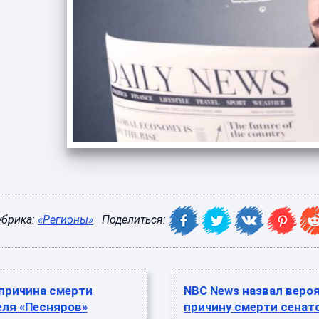
убрика:
«Регионы»
Поделиться:
причина смерти
NBC News назвал веро
еля «Песняров»
причину смерти сенат