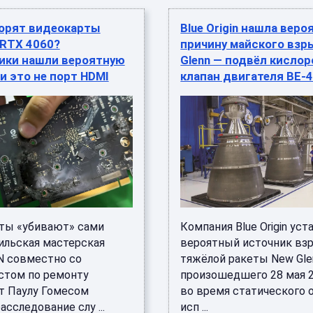
горят видеокарты
Blue Origin нашла вер
 RTX 4060?
причину майского взр
ики нашли вероятную
Glenn — подвёл кисло
 и это не порт HDMI
клапан двигателя BE-
ты «убивают» сами
Компания Blue Origin уст
ильская мастерская
вероятный источник вз
N совместно со
тяжёлой ракеты New Gle
стом по ремонту
произошедшего 28 мая 2
т Паулу Гомесом
во время статического 
асследование слу ...
исп ...