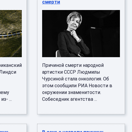
смерти
ериканский
Причиной смерти народной
 Линдси
артистки СССР Людмилы
Чурсиной стала онкология. Об
этом сообщили РИА Новости в
нему
окружении знаменитости.
з- ...
Собеседник агентства ...