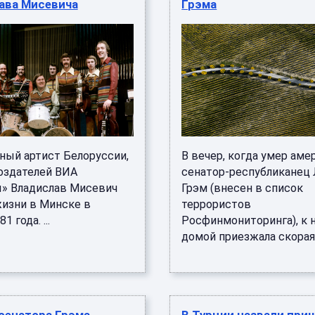
ава Мисевича
Грэма
ный артист Белоруссии,
В вечер, когда умер ам
создателей ВИА
сенатор-республиканец
» Владислав Мисевич
Грэм (внесен в список
жизни в Минске в
террористов
1 года. ...
Росфинмониторинга), к 
домой приезжала скорая и