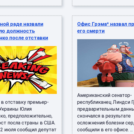
ной раде назвали
Офис Грэма* назвал п
ую должность
его смерти
нко после отставки
Американский сенатор-
 в отставку премьер-
республиканец Линдси Г
Украины Юлия
предварительным данн
ко, предположительно,
скончался в результате
ост посла страны в США.
осложнения болезни сер
12 июля сообщил депутат
сообщили в его офисе. ...