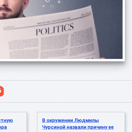
ятную
В окружении Людмилы
ора
Чурсиной назвали причину ее