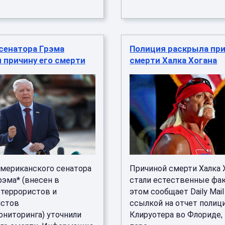
сенатора Грэма
Полиция раскрыла пр
 причину его смерти
смерти Халка Хогана
американского сенатора
Причиной смерти Халка 
рэма* (внесен в
стали естественные фа
 террористов и
этом сообщает Daily Mail
истов
ссылкой на отчет полиц
ниторинга) уточнили
Клируотера во Флориде,