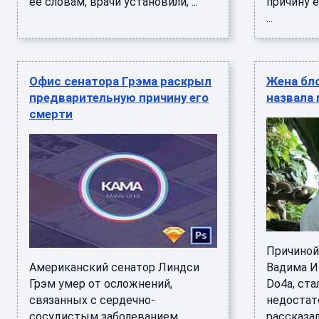
ее словам, врачи установили, ...
причину 
...
Офис сенатора Грэма раскрыл
Жена бл
предварительную причину его
назвала 
смерти
Причиной
Американский сенатор Линдси
Вадима И
Грэм умер от осложнений,
Do4а, ста
связанных с сердечно-
недостат
сосудистым заболеванием,
рассказал