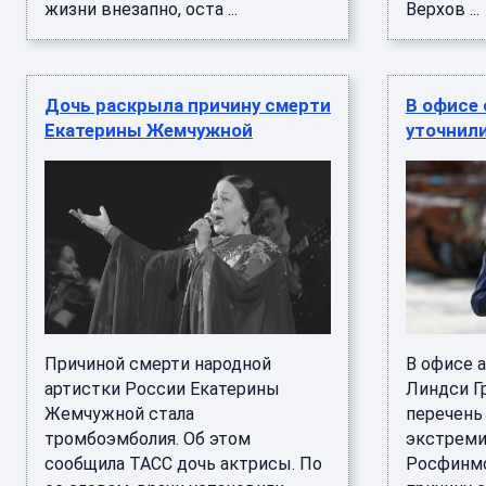
жизни внезапно, оста ...
Верхов ...
Дочь раскрыла причину смерти
В офисе 
Екатерины Жемчужной
уточнили
Причиной смерти народной
В офисе 
артистки России Екатерины
Линдси Г
Жемчужной стала
перечень
тромбоэмболия. Об этом
экстрем
сообщила ТАСС дочь актрисы. По
Росфинмо