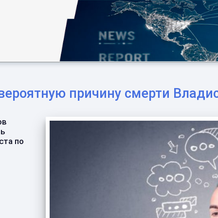
 вероятную причину смерти Влади
ов
ть
ста по