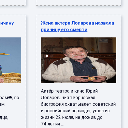
ричину
Жена актера Лопарева назвала
причину его смерти
Актёр театра и кино Юрий
рэм❶, по
Лопарев, чья творческая
ым,
биография охватывает советский
и российский периоды, ушёл из
дца,
жизни 22 июля, не дожив до
74‑летия ...