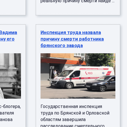
реальную причину смерти найдё ...
 Вадима
Инспекция труда назвала
ну его
причину смерти работника
брянского завода
-блогера,
Государственная инспекция
вателя
труда по Брянской и Орловской
ванова
областям завершила
расследование смертельного