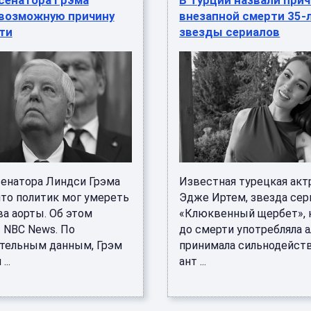
сенатора Грэма
В Турции назвали при
 возможную причину
внезапной смерти 35-
ти
звезды сериалов
сенатора Линдси Грэма
Известная турецкая акт
что политик мог умереть
Эдже Иртем, звезда сер
ва аорты. Об этом
«Клюквенный щербет», 
 NBC News. По
до смерти употребляла а
тельным данным, Грэм
принимала сильнодейс
...
ант ...