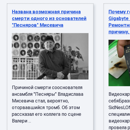
Названа возможная причина
Почему 
смерти одного из основателей
Gigabyte
"Песняров" Мисевича
Ремонтн
причину,
Причиной смерти сооснователя
ансамбля "Песняры" Владислава
Видеокар
Мисевича стал, вероятно,
себяБраз
оторвавшийся тромб. Об этом
SidNesLO
рассказал его коллега по сцене
специали
Валери ...
видеокар
провела р