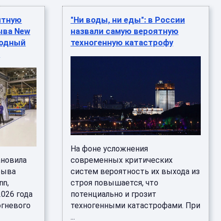
оятную
"Ни воды, ни еды": в России
ыва New
назвали самую вероятную
родный
техногенную катастрофу
4
На фоне усложнения
ановила
современных критических
рыва
систем вероятность их выхода из
nn,
строя повышается, что
026 года
потенциально и грозит
огневого
техногенными катастрофами. При
...