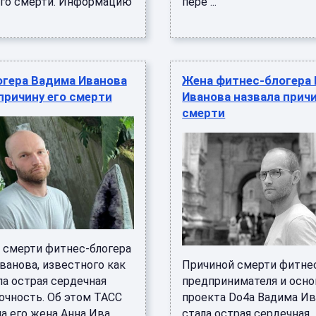
его смерти. Информацию
пере ...
огера Вадима Иванова
Жена фитнес-блогера
причину его смерти
Иванова назвала причи
смерти
 смерти фитнес-блогера
ванова, известного как
Причиной смерти фитнес
ла острая сердечная
предпринимателя и осно
очность. Об этом ТАСС
проекта Do4a Вадима И
а его жена Анна Ива ...
стала острая сердечная