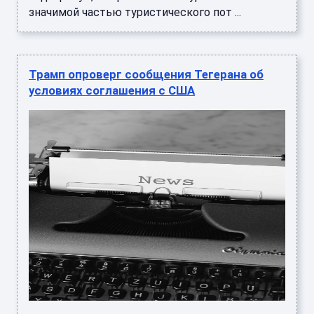
значимой частью туристического пот ...
Трамп опроверг сообщения Тегерана об
условиях соглашения с США