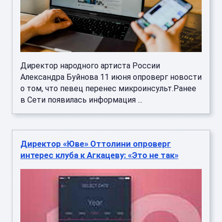
Директор народного артиста России
Александра Буйнова 11 июня опроверг новости
о том, что певец перенес микроинсульт.Ранее
в Сети появилась информация ...
Директор «Юве» Оттолини опроверг
интерес клуба к Агкацеву: «Это не так»