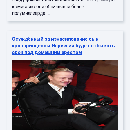
комиссию они обналичили более
полумиллиарда. ...
Осуждённый за изнасилование сын
кронпринцессы Норвегии будет отбывать
срок под домашним арестом