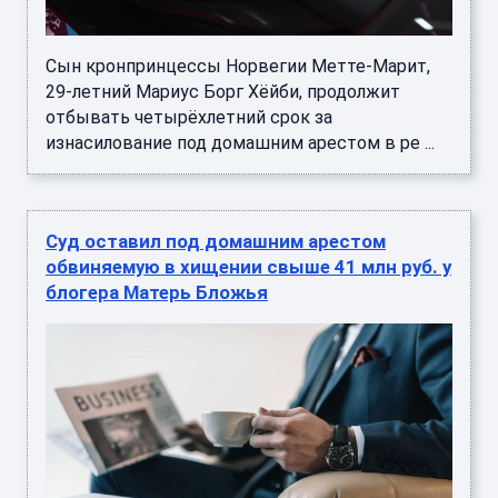
Сын кронпринцессы Норвегии Метте-Марит,
29-летний Мариус Борг Хёйби, продолжит
отбывать четырёхлетний срок за
изнасилование под домашним арестом в ре ...
Суд оставил под домашним арестом
обвиняемую в хищении свыше 41 млн руб. у
блогера Матерь Бложья