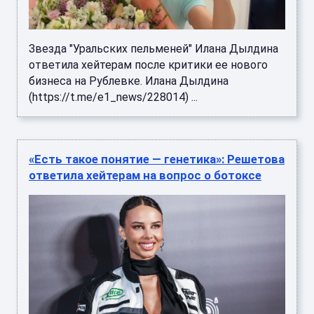
Звезда "Уральских пельменей" Илана Дылдина
ответила хейтерам после критики ее нового
бизнеса на Рублевке. Илана Дылдина
(https://t.me/e1_news/228014) ...
«Есть такое понятие — генетика»: Решетова
ответила хейтерам на вопрос о ботоксе