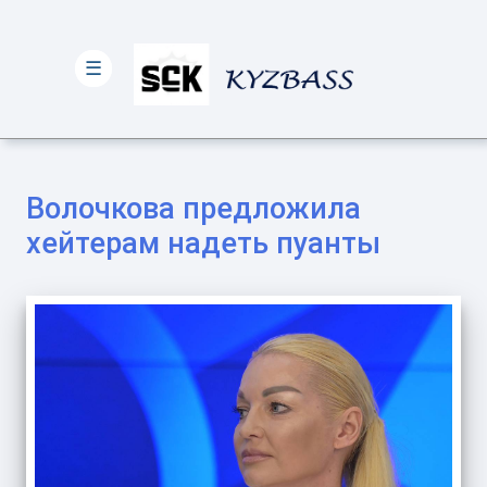
☰
Волочкова предложила
хейтерам надеть пуанты