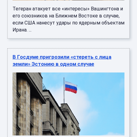
Тегеран атакует все «интересы» Вашингтона и
его союзников на Ближнем Востоке в случае,
если США нанесут удары по ядерным объектам
Ирана. ...
В Госдуме пригрозили «стереть с лица
земли» Эстонию в одном случае