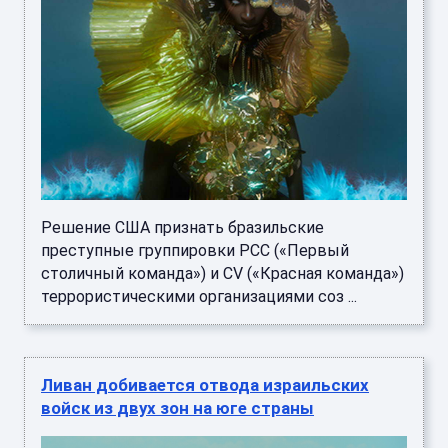
Решение США признать бразильские
преступные группировки PCC («Первый
столичный команда») и CV («Красная команда»)
террористическими организациями соз ...
Ливан добивается отвода израильских
войск из двух зон на юге страны