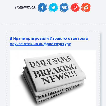
Поделиться:
В Иране пригрозили Израилю ответом в
случае атак на инфраструктуру