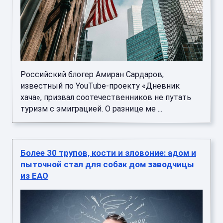
Российский блогер Амиран Сардаров,
известный по YouTube-проекту «Дневник
хача», призвал соотечественников не путать
туризм с эмиграцией. О разнице ме ...
Более 30 трупов, кости и зловоние: адом и
пыточной стал для собак дом заводчицы
из ЕАО