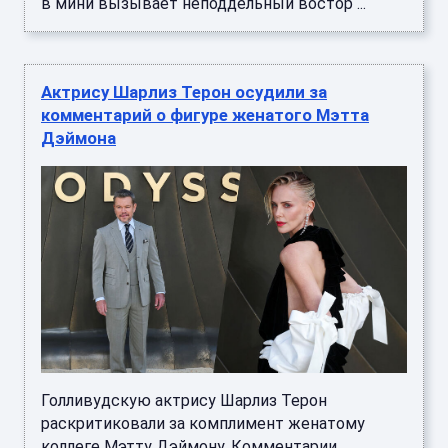
в мини вызывает неподдельный востор ...
Актрису Шарлиз Терон осудили за
комментарий о фигуре женатого Мэтта
Дэймона
Голливудскую актрису Шарлиз Терон
раскритиковали за комплимент женатому
коллеге Мэтту Дэймону. Комментарии