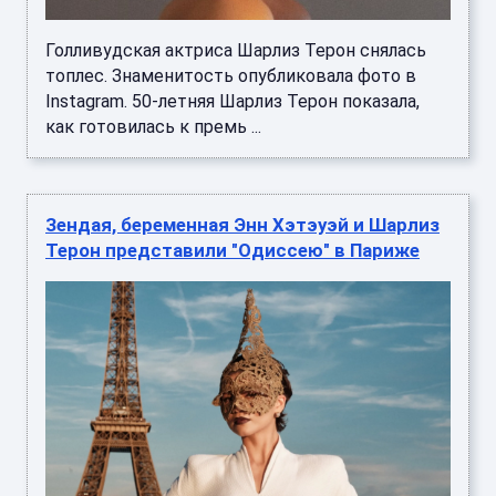
Голливудская актриса Шарлиз Терон снялась
топлес. Знаменитость опубликовала фото в
Instagram. 50-летняя Шарлиз Терон показала,
как готовилась к премь ...
Зендая, беременная Энн Хэтэуэй и Шарлиз
Терон представили "Одиссею" в Париже