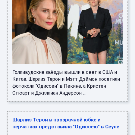
Голливудские звёзды вышли в свет в США и
Китае. Шарлиз Терон и Мэтт Дэймон посетили
фотоколл "Одиссеи" в Пекине, а Кристен
Стюарт и Джиллиан Андерсон ...
Шарлиз Терон в прозрачной юбке и
перчатках представила "Одиссею" в Сеуле