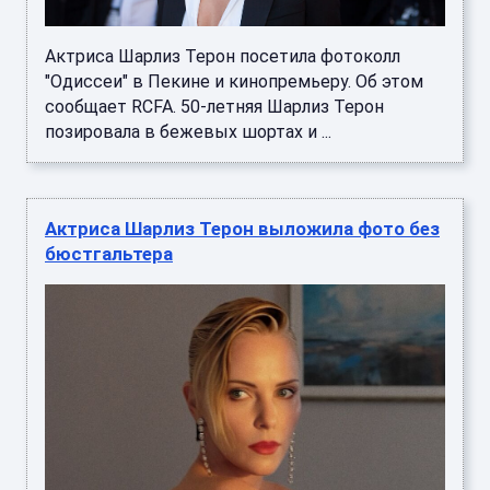
Актриса Шарлиз Терон посетила фотоколл
"Одиссеи" в Пекине и кинопремьеру. Об этом
сообщает RCFA. 50-летняя Шарлиз Терон
позировала в бежевых шортах и ...
Актриса Шарлиз Терон выложила фото без
бюстгальтера