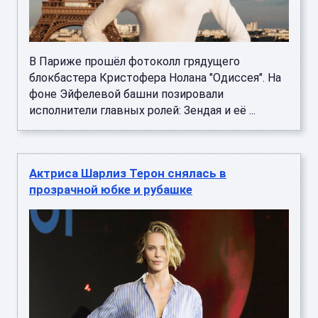
В Париже прошёл фотоколл грядущего
блокбастера Кристофера Нолана "Одиссея". На
фоне Эйфелевой башни позировали
исполнители главных ролей: Зендая и её ...
Актриса Шарлиз Терон снялась в
прозрачной юбке и рубашке