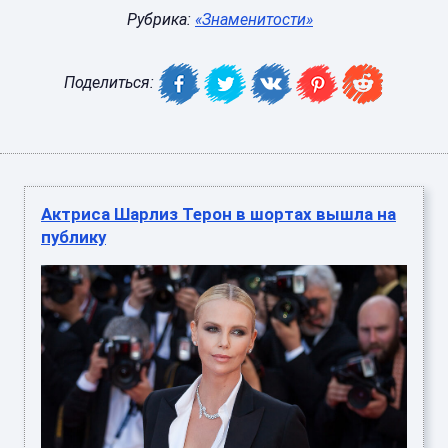
Рубрика:
«Знаменитости»
Поделиться:
Актриса Шарлиз Терон в шортах вышла на
публику