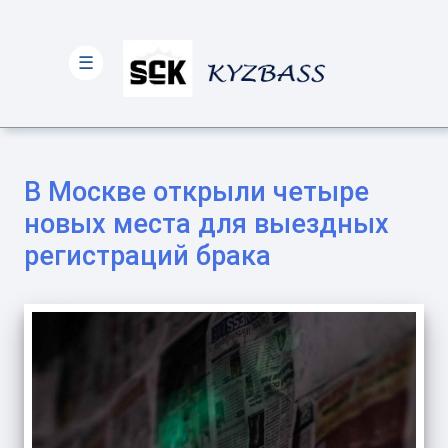
☰
В Москве открыли четыре
новых места для выездных
регистраций брака