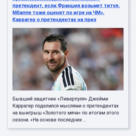
претендент, если Франция возьмет титул.
Мбаппе тоже оценят по игре на ЧМ».
Каррагер о претендентах на приз
Бывший защитник «Ливерпуля» Джейми
Каррагер поделился мыслями о претендентах
на выигрыш «Золотого мяча» по итогам этого
сезона. «На основе последних ...