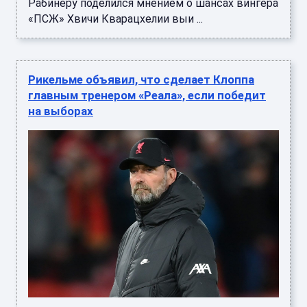
Рабинеру поделился мнением о шансах вингера
«ПСЖ» Хвичи Кварацхелии выи ...
Рикельме объявил, что сделает Клоппа
главным тренером «Реала», если победит
на выборах