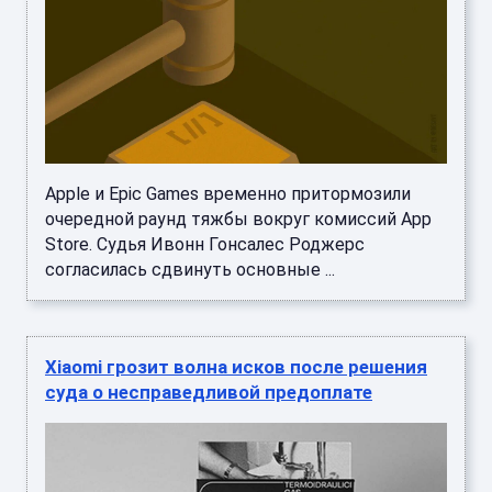
Apple и Epic Games временно притормозили
очередной раунд тяжбы вокруг комиссий App
Store. Судья Ивонн Гонсалес Роджерс
согласилась сдвинуть основные ...
Xiaomi грозит волна исков после решения
суда о несправедливой предоплате