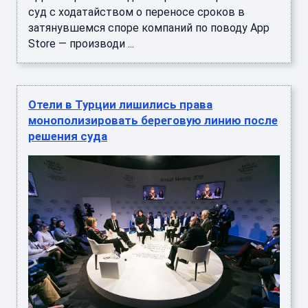
суд с ходатайством о переносе сроков в
затянувшемся споре компаний по поводу App
Store — производи ...
Отели в Турции лишились права
монополизировать береговую линию после
решения суда