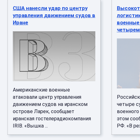
США нанесли удар по центру
Высокот
управления движением судов в
логистик
Иране
военные 
четырем
Американские военные
атаковали центр управления
Российск
движением судов на иранском
четыре су
острове Ларек, сообщает
военного 
иранская гостелерадиокомпания
этом соо
IRIB. «Вышка ...
РФ. «В ре