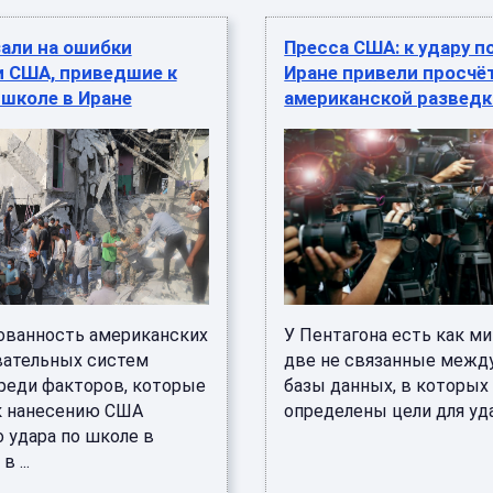
али на ошибки
Пресса США: к удару п
и США, приведшие к
Иране привели просчё
 школе в Иране
американской разведк
ованность американских
У Пентагона есть как м
ательных систем
две не связанные межд
среди факторов, которые
базы данных, в которых
к нанесению США
определены цели для удар
 удара по школе в
 ...