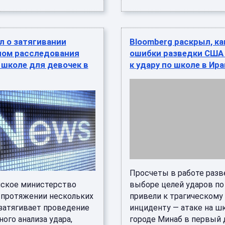
л о затягивании
Bloomberg раскрыл, ка
ном расследования
ошибки разведки США
 школе для девочек в
к удару по школе в Ир
Просчеты в работе разв
ское министерство
выборе целей ударов по
 протяжении нескольких
привели к трагическому
затягивает проведение
инциденту — атаке на ш
ого анализа удара,
городе Минаб в первый 