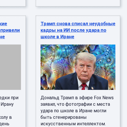
кие
Трамп снова списал неудобные
 привели
кадры на ИИ после удара по
ане
школе в Иране
едки при
Дональд Трамп в эфире Fox News
 Ирану
заявил, что фотографии с места
удара по школе в Иране могли
колу в
быть сгенерированы
день
искусственным интеллектом.