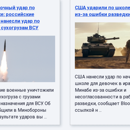
очный удар по
США ударили по школе
е: российские
из-за ошибки разведк
нанесли удар по
 сухогрузам ВСУ
США нанесли удар по на
школе для девочек в ир
ие военные уничтожили
Минабе из-за ошибки и
хогруза с грузами
несогласованности в ра
назначения для ВСУ. Об
разведки, сообщает Blo
бщили в Минобороны
ссылкой н ...
зультате ударов вы ...