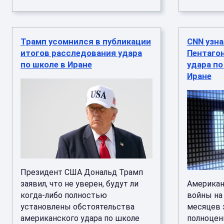
Трамп усомнился в публикации
CNN узна
итогов расследования удара
Пентаго
по школе в Иране
удара по
Иране
Президент США Дональд Трамп
заявил, что не уверен, будут ли
Американ
когда-либо полностью
войны на
установлены обстоятельства
месяцев 
американского удара по школе
полноценн