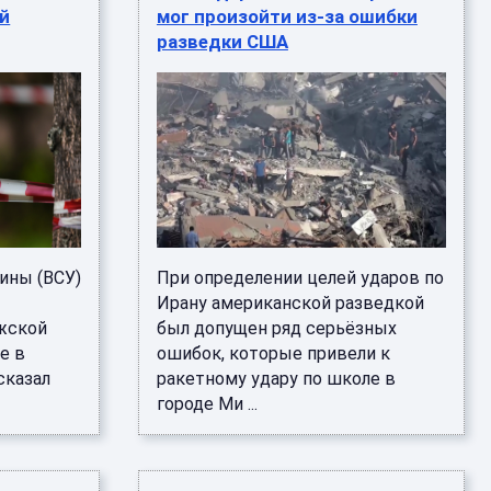
й
мог произойти из-за ошибки
разведки США
ины (ВСУ)
При определении целей ударов по
Ирану американской разведкой
ожской
был допущен ряд серьёзных
е в
ошибок, которые привели к
сказал
ракетному удару по школе в
городе Ми ...