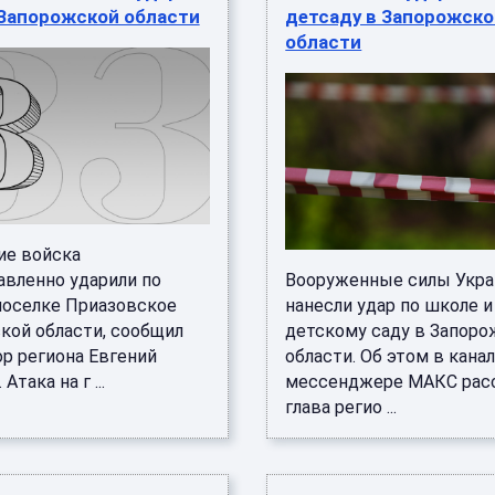
 Запорожской области
детсаду в Запорожско
области
ие войска
авленно ударили по
Вооруженные силы Укра
поселке Приазовское
нанесли удар по школе и
кой области, сообщил
детскому саду в Запор
ор региона Евгений
области. Об этом в канал
Атака на г ...
мессенджере МАКС рас
глава регио ...