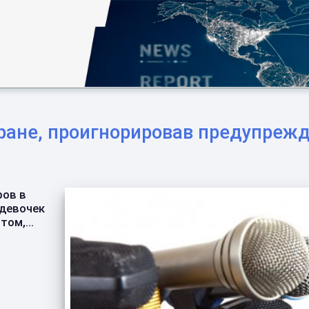
ране, проигнорировав предупреж
ров в
 девочек
ом,...