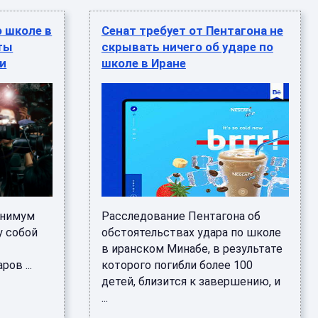
о школе в
Сенат требует от Пентагона не
ты
скрывать ничего об ударе по
и
школе в Иране
инимум
Расследование Пентагона об
у собой
обстоятельствах удара по школе
в иранском Минабе, в результате
ов ...
которого погибли более 100
детей, близится к завершению, и
...