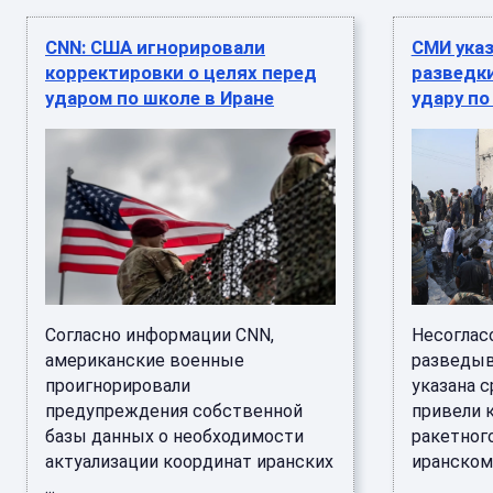
CNN: США игнорировали
СМИ указ
корректировки о целях перед
разведк
ударом по школе в Иране
удару по
Согласно информации CNN,
Несоглас
американские военные
разведыв
проигнорировали
указана 
предупреждения собственной
привели 
базы данных о необходимости
ракетного
актуализации координат иранских
иранском в
...