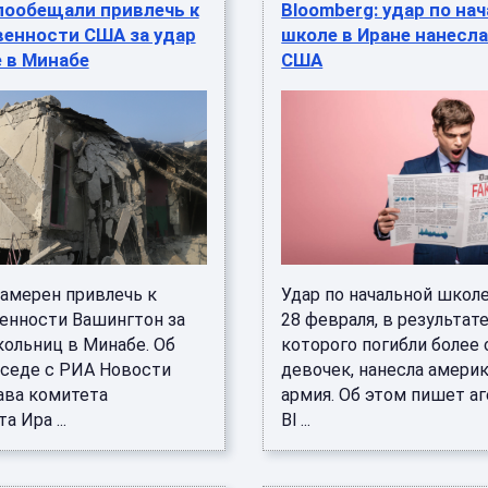
пообещали привлечь к
Bloomberg: удар по на
венности США за удар
школе в Иране нанесл
 в Минабе
США
намерен привлечь к
Удар по начальной школ
енности Вашингтон за
28 февраля, в результат
кольниц в Минабе. Об
которого погибли более
еседе с РИА Новости
девочек, нанесла амери
ава комитета
армия. Об этом пишет а
а Ира ...
Bl ...