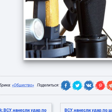
брика:
«Общество»
Поделиться:
: ВСУ нанесли удар по
ВСУ нанесли удар по ш