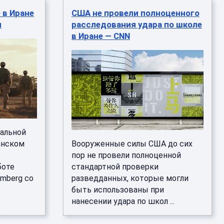
 в Иране
США не провели полноценного
и
расследования удара по школе
в Иране — СNN
чальной
анском
Вооруженные силы США до сих
пор не провели полноценной
боте
стандартной проверки
omberg со
разведданных, которые могли
быть использованы при
нанесении удара по школ ...