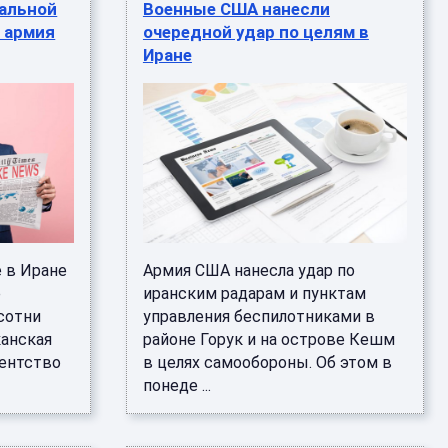
чальной
Военные США нанесли
а армия
очередной удар по целям в
Иране
е в Иране
Армия США нанесла удар по
е
иранским радарам и пунктам
 сотни
управления беспилотниками в
канская
районе Горук и на острове Кешм
гентство
в целях самообороны. Об этом в
понеде ...