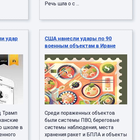
Речь шла о с ...
ли удар
США нанесли удары по 90
военным объектам в Иране
д Трамп
Среди пораженных объектов
канские
были системы ПВО, береговые
о школе в
системы наблюдения, места
енного
хранения ракет и БПЛА и объекты