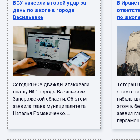
ВСУ нанесли второй удар за
В Иране 
день по школе в городе
ответст
Васильевке
по школе
Сегодня ВСУ дважды атаковали
Тегеран 
школу № 1 городе Васильевке
ответств
Запорожской области. Об этом
гибель ш
заявила глава муниципалитета
этом в б
Наталья Романиченко. ...
заявил гл
парламент