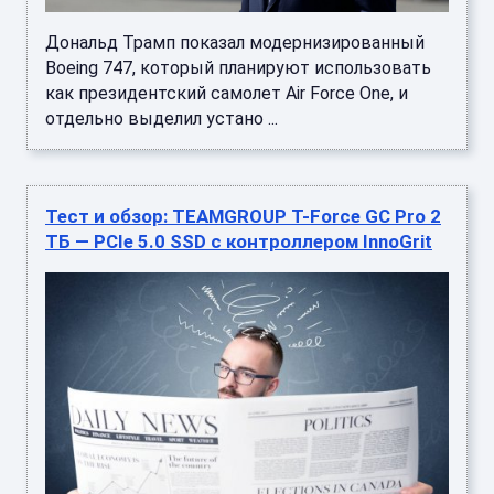
Дональд Трамп показал модернизированный
Boeing 747, который планируют использовать
как президентский самолет Air Force One, и
отдельно выделил устано ...
Тест и обзор: TEAMGROUP T-Force GC Pro 2
ТБ — PCIe 5.0 SSD с контроллером InnoGrit