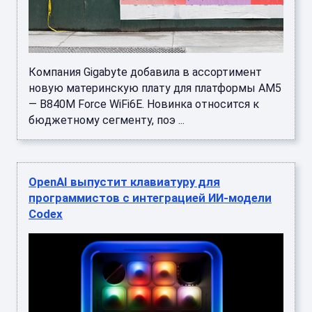
Компания Gigabyte добавила в ассортимент
новую материнскую плату для платформы AM5
— B840M Force WiFi6E. Новинка относится к
бюджетному сегменту, поэ ...
OpenAI выпустит клавиатуру для
программистов с интеграцией ИИ-модели
Codex