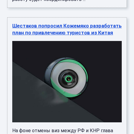
Шестаков попросил Кожемяко разработать
план по привлечению туристов из Китая
На фоне отмены виз между РФ и КНР глава