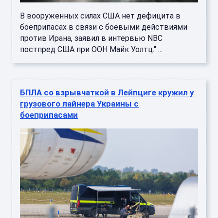
В вооруженных силах США нет дефицита в
боеприпасах в связи с боевыми действиями
против Ирана, заявил в интервью NBC
постпред США при ООН Майк Уолтц." ...
БПЛА со взрывчаткой в Лейпциге кружил у
грузового лайнера Украины с
боеприпасами