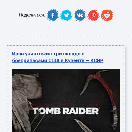
Поделиться:
Иран уничтожил три склада с
боеприпасами США в Кувейте — КСИР