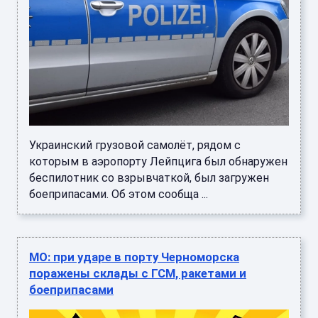
Украинский грузовой самолёт, рядом с
которым в аэропорту Лейпцига был обнаружен
беспилотник со взрывчаткой, был загружен
боеприпасами. Об этом сообща ...
МО: при ударе в порту Черноморска
поражены склады с ГСМ, ракетами и
боеприпасами