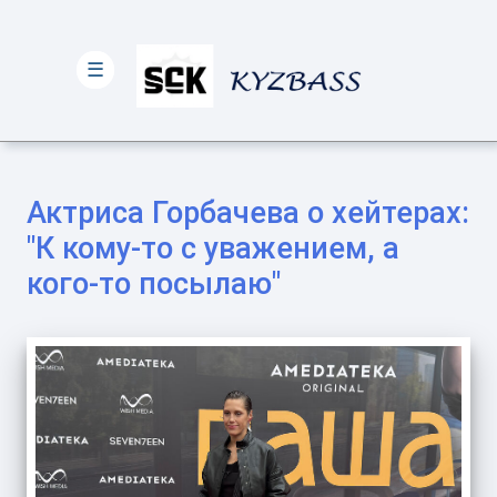
☰
Актриса Горбачева о хейтерах:
"К кому-то с уважением, а
кого-то посылаю"