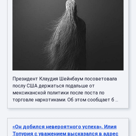
Президент Клаудия Шейнбаум посоветовала
послу США держаться подальше от
мексиканской политики после поста по
торговле наркотиками. Об этом сообщает б ...
«Он добился невероятного успеха». Илия
Топурия с уважением высказался в адрес