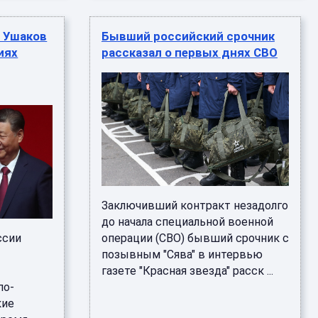
: Ушаков
Бывший российский срочник
иях
рассказал о первых днях СВО
Заключивший контракт незадолго
до начала специальной военной
ссии
операции (СВО) бывший срочник с
позывным "Сява" в интервью
газете "Красная звезда" расск ...
по-
кие