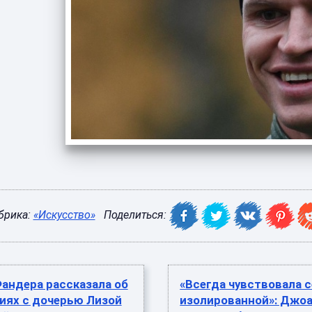
брика:
«Искусство»
Поделиться:
андера рассказала об
«Всегда чувствовала 
иях с дочерью Лизой
изолированной»: Джо