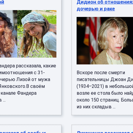
ой
Дидион об отношения
дочерью и раке
ндера рассказала, какие
аимоотношения с 31-
Вскоре после смерти
очерью Лизой от мужа
писательницы Джоан Д
Янковского.В своём
(1934–2021) в небольшо
-канале Фандера
возле ее стола было на
...
около 150 страниц. Бол
из них складыв ...