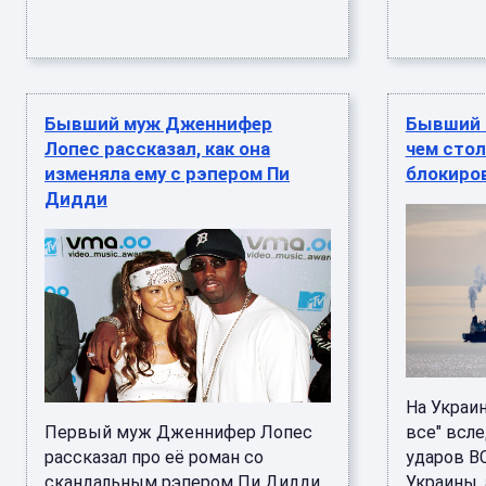
Бывший муж Дженнифер
Бывший н
Лопес рассказал, как она
чем стол
изменяла ему с рэпером Пи
блокиро
Дидди
На Украи
Первый муж Дженнифер Лопес
все" всл
рассказал про её роман со
ударов В
скандальным рэпером Пи Дидди
Украины,