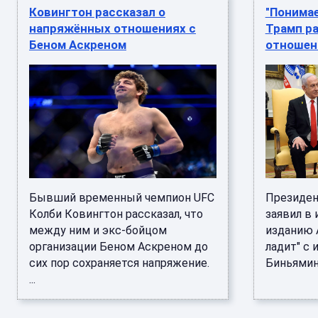
Ковингтон рассказал о
"Понимае
напряжённых отношениях с
Трамп ра
Беном Аскреном
отношен
Бывший временный чемпион UFC
Президен
Колби Ковингтон рассказал, что
заявил в
между ним и экс-бойцом
изданию A
организации Беном Аскреном до
ладит" с
сих пор сохраняется напряжение.
Биньямино
...