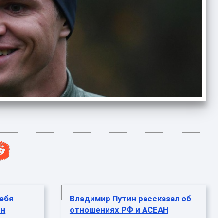
себя
Владимир Путин рассказал об
ан
отношениях РФ и АСЕАН