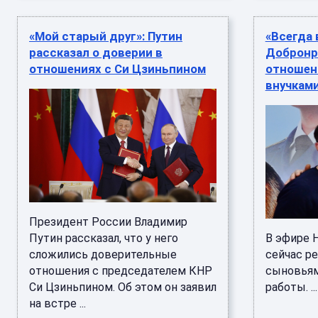
«Мой старый друг»: Путин
«Всегда 
рассказал о доверии в
Добронр
отношениях с Си Цзиньпином
отношен
внучкам
Президент России Владимир
Путин рассказал, что у него
В эфире Н
сложились доверительные
сейчас р
отношения с председателем КНР
сыновьями
Си Цзиньпином. Об этом он заявил
работы. ...
на встре ...