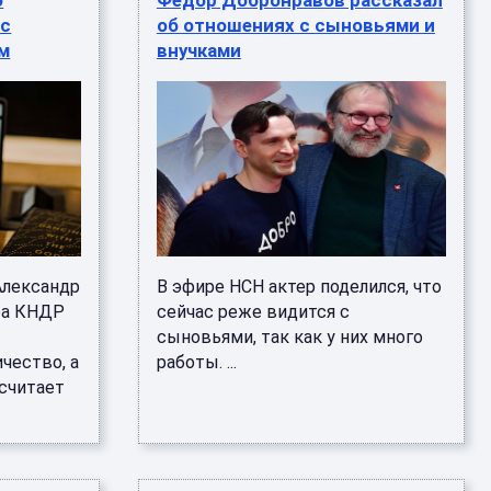
о
Федор Добронравов рассказал
 с
об отношениях с сыновьями и
м
внучками
Александр
В эфире НСН актер поделился, что
ра КНДР
сейчас реже видится с
,
сыновьями, так как у них много
чество, а
работы. ...
 считает