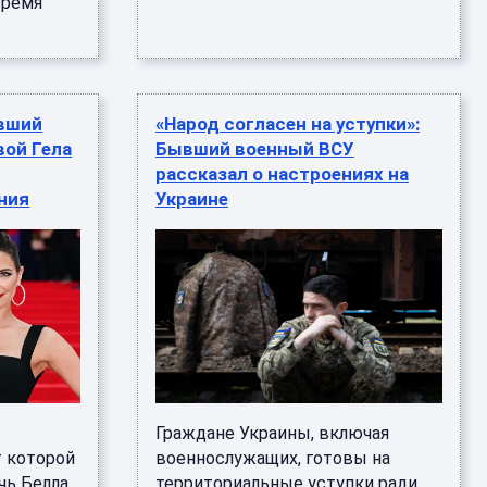
время
ывший
«Народ согласен на уступки»:
ой Гела
Бывший военный ВСУ
рассказал о настроениях на
ния
Украине
ы
Граждане Украины, включая
т которой
военнослужащих, готовы на
чь Белла,
территориальные уступки ради