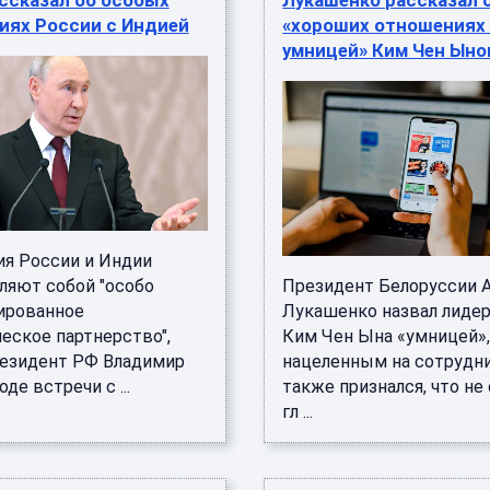
ссказал об особых
Лукашенко рассказал 
иях России с Индией
«хороших отношениях
умницей» Ким Чен Ыно
я России и Индии
ляют собой "особо
Президент Белоруссии 
ированное
Лукашенко назвал лиде
еское партнерство",
Ким Чен Ына «умницей»
резидент РФ Владимир
нацеленным на сотрудни
де встречи с ...
также признался, что не
гл ...