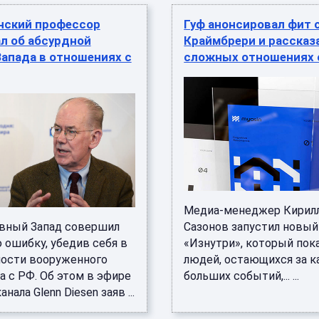
нский профессор
Гуф анонсировал фит 
л об абсурдной
Краймбрери и рассказ
апада в отношениях с
сложных отношениях 
Медиа-менеджер Кирил
вный Запад совершил
Сазонов запустил новый
 ошибку, убедив себя в
«Изнутри», который пок
ости вооруженного
людей, остающихся за 
а с РФ. Об этом в эфире
больших событий,... ...
нала Glenn Diesen заяв ...