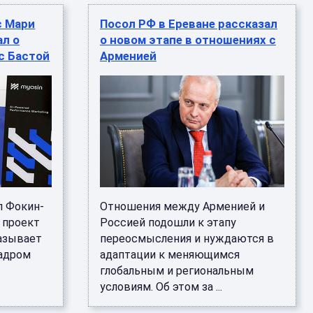
с Мари
Посол РФ в Ереване рассказал
ал о
о новом этапе в отношениях с
с Бастой
Арменией
л Фокин-
Отношения между Арменией и
 проект
Россией подошли к этапу
азывает
переосмысления и нуждаются в
кадром
адаптации к меняющимся
глобальным и региональным
условиям. Об этом за ...