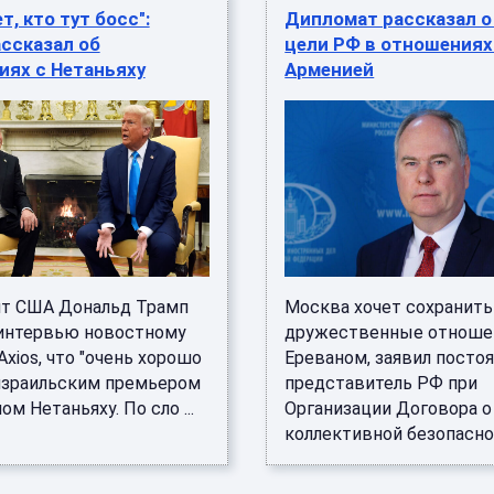
т, кто тут босс":
Дипломат рассказал о
ссказал об
цели РФ в отношениях
иях с Нетаньяху
Арменией
т США Дональд Трамп
Москва хочет сохранить
 интервью новостному
дружественные отноше
xios, что "очень хорошо
Ереваном, заявил посто
 израильским премьером
представитель РФ при
м Нетаньяху. По сло ...
Организации Договора о
коллективной безопасност