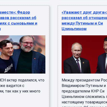
вместе»: Федор
«Уважают друг друга»
авов рассказал об
рассказал об отношен
иях с сыновьями и
между Путиным и Си
и
Цзиньпином
СН актер поделился, что
Между президентом Ро
еже видится с
Владимиром Путиным и
, так как у них много
председателем КНР Си
Цзиньпином сложились 
настоящему товарищес