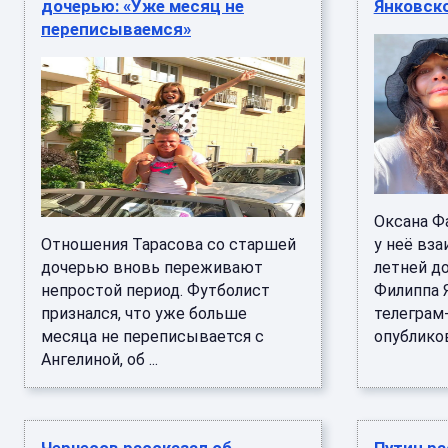
дочерью: «Уже месяц не
Янковск
переписываемся»
Оксана Фа
Отношения Тарасова со старшей
у неё вз
дочерью вновь переживают
летней д
непростой период. Футболист
Филиппа 
признался, что уже больше
телеграм
месяца не переписывается с
опубликов 
Ангелиной, об ...