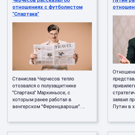
Черчесов рассказал об
Путин ра
отношениях с футболистом
отношен
"Спартака"
Отношени
Станислав Черчесов тепло
представ
отозвался о полузащитнике
привилег
"Спартака" Маркиньосе, с
стратегич
которым ранее работал в
заявил п
венгерском "Ференцвароше". ...
Путин в хо