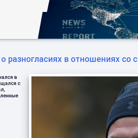
о разногласиях в отношениях со 
нался в
бщался с
л,
еленные