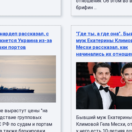
отношения. Об этом во 
брифин ...
ардеп рассказал, с
"Где ты, а где она". Б
кнется Украина из-за
муж Екатерины Климов
вки портов
Месхи рассказал, как
начинались их отноше
не вырастут цены "на
едствие групповых
Бывший муж Екатерин
С РФ по судам и портам
Климовой Гела Месхи, о
 а также блокировки
у него есть 10-летняя до