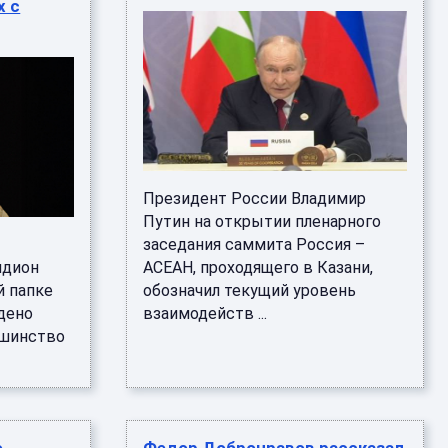
х с
Президент России Владимир
Путин на открытии пленарного
заседания саммита Россия –
идион
АСЕАН, проходящего в Казани,
й папке
обозначил текущий уровень
йдено
взаимодейств ...
ьшинство