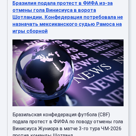
назначать мексиканского судью Рамоса на
игры сборной
Бразильская конфедерация футбола (CBF)
подала протест в ФИФА по поводу отмены гола
Винисиуса Жуниора в матче 3-го тура ЧМ-2026
против команды Шотланд ...