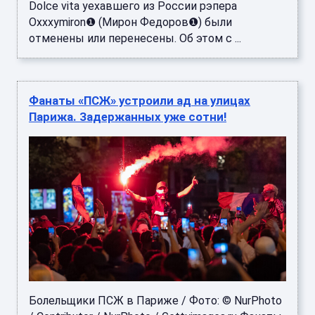
Dolce vita уехавшего из России рэпера
Oxxxymiron❶ (Мирон Федоров❶) были
отменены или перенесены. Об этом с ...
Фанаты «ПСЖ» устроили ад на улицах
Парижа. Задержанных уже сотни!
Болельщики ПСЖ в Париже / Фото: © NurPhoto