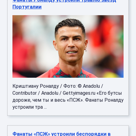
Криштиану Роналду / Фото: © Anadolu /
Contributor / Anadolu / Gettyimages.ru «Его бутсы
дороже, чем ты и весь «ПСЖ». Фанаты Роналду
устроили тра ...
Фанаты «ПСЖ» устроили беспорядки в
Париже, полиция применила слезоточивый
газ и задержала 10 человек