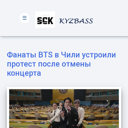
☰
Фанаты BTS в Чили устроили
протест после отмены
концерта