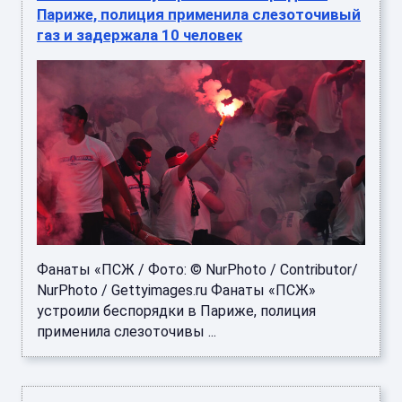
Фанаты «ПСЖ / Фото: © NurPhoto / Contributor/
NurPhoto / Gettyimages.ru Фанаты «ПСЖ»
устроили беспорядки в Париже, полиция
применила слезоточивы ...
Бразилия подала протест в ФИФА из-за
отмены гола Винисиуса в ворота
Шотландии. Конфедерация потребовала не