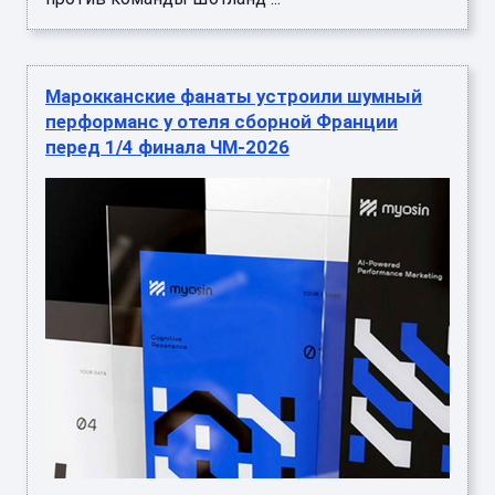
Марокканские фанаты устроили шумный
перформанс у отеля сборной Франции
перед 1/4 финала ЧМ-2026
Накануне четвертьфинального матча
чемпионата мира-2026 между Францией и
Марокко сотни марокканских фанатов