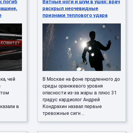
к погиб
Ватные ноги и шум в ушах: врач
машине,
раскрыл неочевидные
е
признаки теплового удара
а, чей
В Москве на фоне продленного до
е
среды оранжевого уровня
ытом
опасности из-за жары в плюс 31
и
градус кардиолог Андрей
казали в
Кондрахин назвал первые
тревожные сигн ...