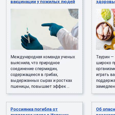
вакцинации у пожилых людей
здоровь
Международная команда ученых
Таурин —
выяснила, что природное
широко п
соединение спермидин,
организм
содержащееся в грибах,
играть в
выдержанных сырах и ростках
поддержа
пшеницы, повышает эффек ...
замедлени
Россиянка погибла от
Об опасн