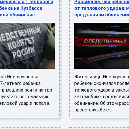
мершего от теплового
Россиянке, чей ребёно
бенка на Кузбассе
от теплового удара в 
или обвинение
предъявили обвинени
ца Новокузнецка
Жительнице Новокузнецк
 7-летнего ребенка
ребёнок скончался посл
 в машине почти на три
теплового удара в закр
езультате чего мальчик
автомобиле, предъявил
епловой удар и попал в
обвинение. Об этом расс
пресс-службе с ...