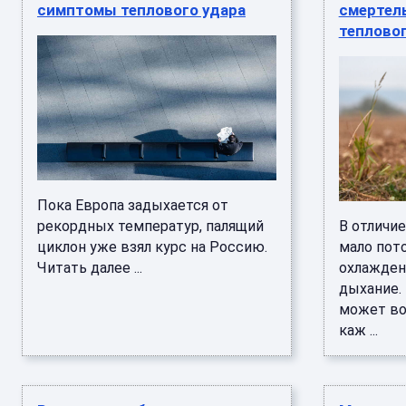
симптомы теплового удара
смертел
тепловог
Пока Европа задыхается от
рекордных температур, палящий
В отличи
циклон уже взял курс на Россию.
мало пот
Читать далее ...
охлажден
дыхание.
может во
каж ...