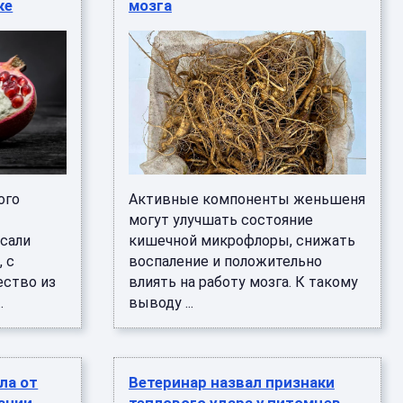
ке
мозга
ого
Активные компоненты женьшеня
могут улучшать состояние
сали
кишечной микрофлоры, снижать
 с
воспаление и положительно
ство из
влиять на работу мозга. К такому
.
выводу ...
ла от
Ветеринар назвал признаки