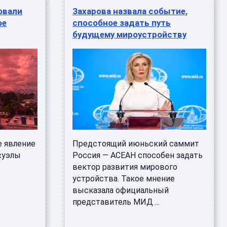
овали
Захарова назвала событие,
ое
способное задать путь
будущему мироустройству
 явление
Предстоящий июньский саммит
суэлы
Россия — АСЕАН способен задать
вектор развития мирового
устройства. Такое мнение
высказала официальный
представитель МИД ...