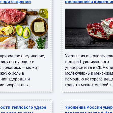
е при старении
воспаление в кишечни
 природное соединение,
Ученые из онкологическ
рисутствующее в
центра Луисвиллского
е человека, — может
университета в США опи
ажную роль в
молекулярный механизм,
нии здоровья и
помощью которого веще
и возрастных ...
граната может способс ..
ости теплового удара
Уроженка России умер