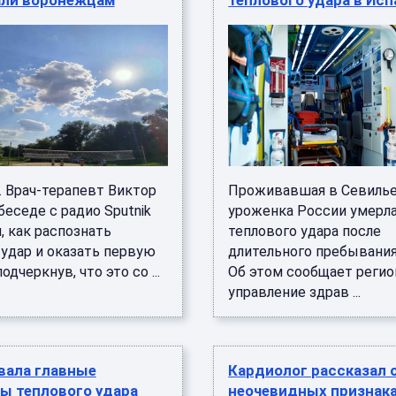
али воронежцам
теплового удара в Ис
. Врач-терапевт Виктор
Проживавшая в Севиль
еседе с радио Sputnik
уроженка России умерла
, как распознать
теплового удара после
 удар и оказать первую
длительного пребывания
одчеркнув, что это со ...
Об этом сообщает регио
управление здрав ...
вала главные
Кардиолог рассказал 
ы теплового удара
неочевидных признак