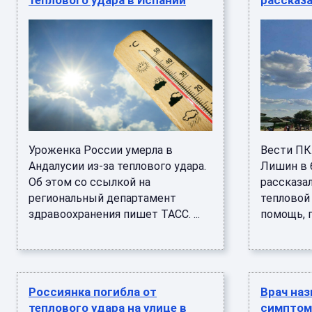
теплового удара в Испании
рассказ
Уроженка России умерла в
Вести ПК
Андалусии из-за теплового удара.
Лишин в б
Об этом со ссылкой на
рассказал
региональный департамент
тепловой
здравоохранения пишет ТАСС. ...
помощь, п
Россиянка погибла от
Врач наз
теплового удара на улице в
симптом