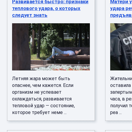
Развивается быстро: признаки
Матери у
теплового удара, о которых
удара ре
следует знать
предъяв
Летняя жара может быть
Жительни
опаснее, чем кажется. Если
оставила
организм не успевает
запертым
охлаждаться, развивается
часа, в р
тепловой удар — состояние,
получил т
которое требует неме ...
реа ...