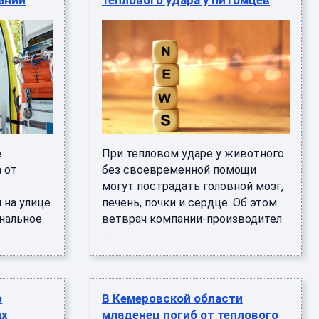
пании
теплового удара у питомцев
е
При тепловом ударе у животного
 от
без своевременной помощи
могут пострадать головной мозг,
 на улице.
печень, почки и сердце. Об этом
нальное
ветврач компании-производител
...
о
В Кемеровской области
ах
младенец погиб от теплового