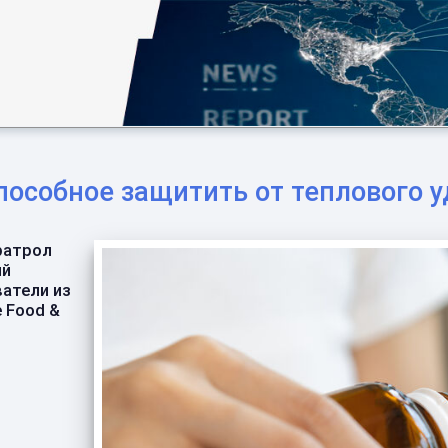
пособное защитить от теплового у
ратрол
ий
ватели из
 Food &