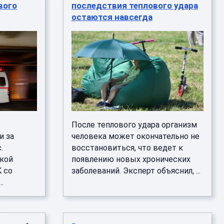
вого
последствия теплового удара
остаются навсегда
После теплового удара организм
и за
человека может окончательно не
.
восстановиться, что ведет к
ской
появлению новых хронических
 со
заболеваний. Эксперт объяснил, ...
.