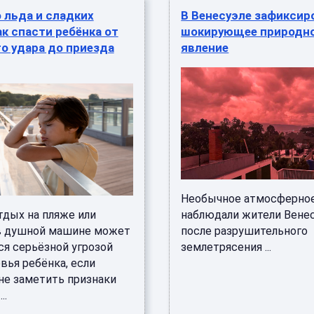
 льда и сладких
В Венесуэле зафиксир
ак спасти ребёнка от
шокирующее природн
о удара до приезда
явление
Необычное атмосферное
тдых на пляже или
наблюдали жители Вене
в душной машине может
после разрушительного
ся серьёзной угрозой
землетрясения ...
вья ребёнка, если
не заметить признаки
..