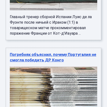
Главный тренер сборной Испании Луис де ла
Фуэнте после ничьей с Ираком (1:1) в
товарищеском матче прокомментировал
поражение Франции от Кот-д'Ивуара ...
Погребняк объяснил, почему Португалия не
смогла победить ДР Конго