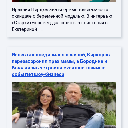
Ираклий Пирцхалава впервые высказался о
скандале с беременной моделью. В интервью
«Стархиту» певец дал понять, что история с
Екатериной... ...
Ивлев воссоединился с женой, Киркоров
перезахоронил прах мамы, а Бородина и
Боня вновь устроили скандал: главные
события шоу-бизнеса