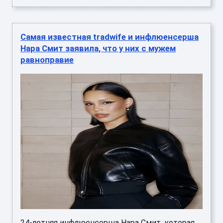
Самая известная tradwife и инфлюенсерша
Нара Смит заявила, что у них с мужем
равноправие
24-летняя инфлюенсерша Нара Смит, которая