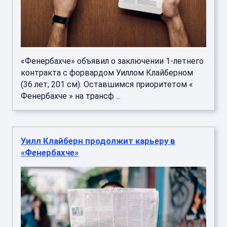
«Фенербахче» объявил о заключении 1-летнего
контракта с форвардом Уиллом Клайберном
(36 лет, 201 см). Оставшимся приоритетом «
Фенербахче » на трансф ...
Уилл Клайберн продолжит карьеру в
«Фенербахче»