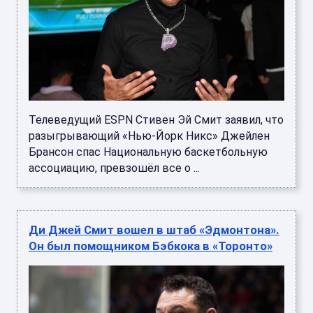
Телеведущий ESPN Стивен Эй Смит заявил, что
разыгрывающий «Нью-Йорк Никс» Джейлен
Брансон спас Национальную баскетбольную
ассоциацию, превзошёл все о ...
Ди Джей Смит вошел в штаб «Эдмонтона».
Он был помощником Бэбкока в «Торонто»