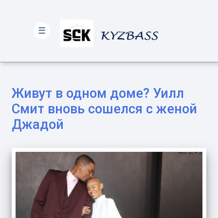
☰
Живут в одном доме? Уилл
Смит вновь сошелся с женой
Джадой