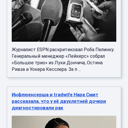
Журналист ESPN раскритиковал Роба Пелинку.
Генеральный менеджер «Лейкерс» собрал
«Большое трио» из Луки Дончича, Остина
Ривза и Уокера Кесслера. За п ...
Инфлюенсерша и tradwife Нара Смит
рассказала, что у её двухлетней дочери
диагностировали рак