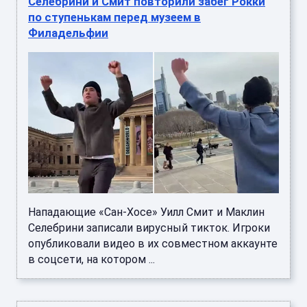
Селебрини и Смит повторили забег Рокки
по ступенькам перед музеем в
Филадельфии
Нападающие «Сан-Хосе» Уилл Смит и Маклин
Селебрини записали вирусный тикток. Игроки
опубликовали видео в их совместном аккаунте
в соцсети, на котором ...