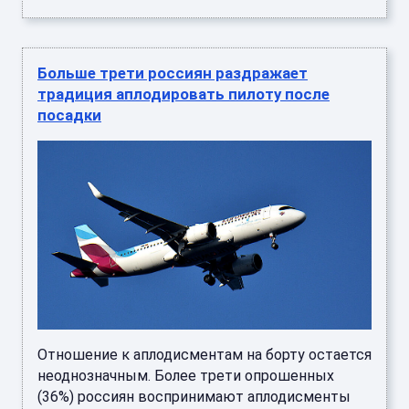
Больше трети россиян раздражает
традиция аплодировать пилоту после
посадки
Отношение к аплодисментам на борту остается
неоднозначным. Более трети опрошенных
(36%) россиян воспринимают аплодисменты