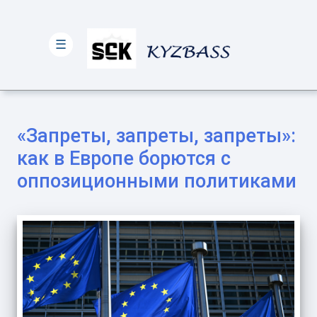
☰
«Запреты, запреты, запреты»:
как в Европе борются с
оппозиционными политиками