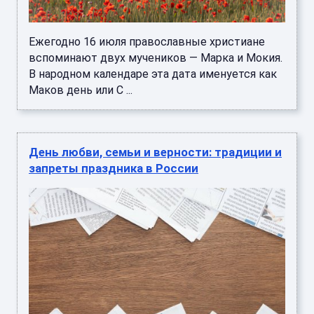
Ежегодно 16 июля православные христиане
вспоминают двух мучеников — Марка и Мокия.
В народном календаре эта дата именуется как
Маков день или С ...
День любви, семьи и верности: традиции и
запреты праздника в России