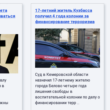
чета
17-летний житель Кузбасса
иваться
получил 4 года колонии за
финансирование терроризма
Суд в Кемеровской области
авлу
назначил 17-летнему жителю
я в
города Белово четыре года
лишения свободы в
воспитательной колонии по делу о
лжны
финансировании терр ...