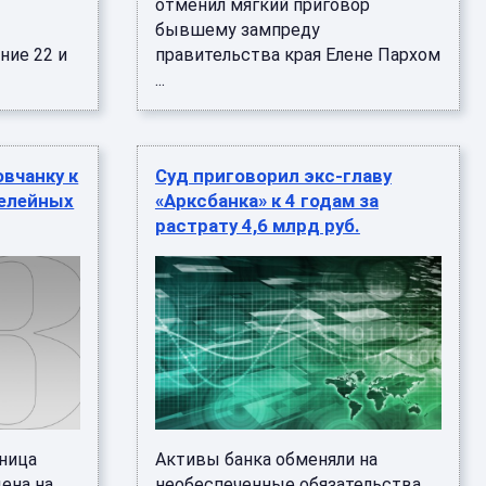
отменил мягкий приговор
бывшему зампреду
ие 22 и
правительства края Елене Пархом
...
овчанку к
Суд приговорил экс-главу
релейных
«Арксбанка» к 4 годам за
растрату 4,6 млрд руб.
ница
Активы банка обменяли на
ена на
необеспеченные обязательства