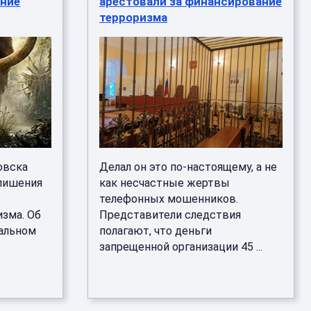
ание
арестовали за финансирование
терроризма
овска
Делал он это по-настоящему, а не
 лишения
как несчастные жертвы
телефонных мошенников.
зма. Об
Представители следствия
нальном
полагают, что деньги
запрещенной организации 45 ...