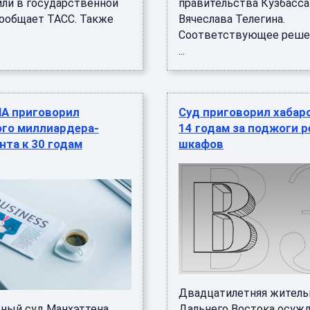
или в государственной
правительства Кузбасса
сообщает ТАСС. Также
Вячеслава Телегина.
Соответствующее решен
...
ША приговорил
Суд приговорил хабар
ого миллиардера-
14 годам за поджоги 
та к 30 годам
шкафов
Двадцатилетняя житель
ный суд Манхэттена
Дальнего Востока осужд