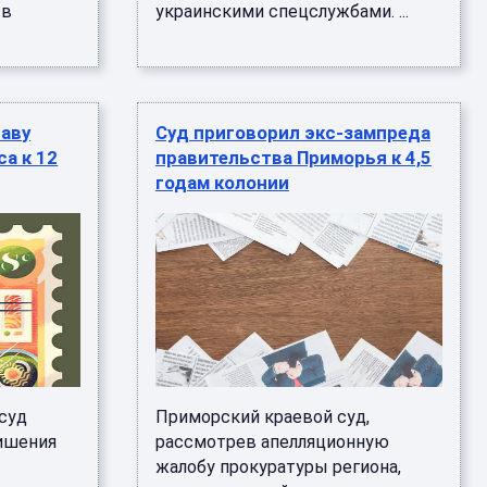
 в
украинскими спецслужбами. ...
лаву
Суд приговорил экс-зампреда
а к 12
правительства Приморья к 4,5
годам колонии
суд
Приморский краевой суд,
лишения
рассмотрев апелляционную
жалобу прокуратуры региона,