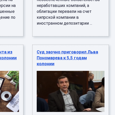
ерсии на
неработавших компаний, а
ршенные
облигации перевели на счет
ение по
кипрской компании в
иностранном депозитарии ...
нта из
Суд заочно приговорил Льва
 колонии
Пономарева к 5,5 годам
колонии