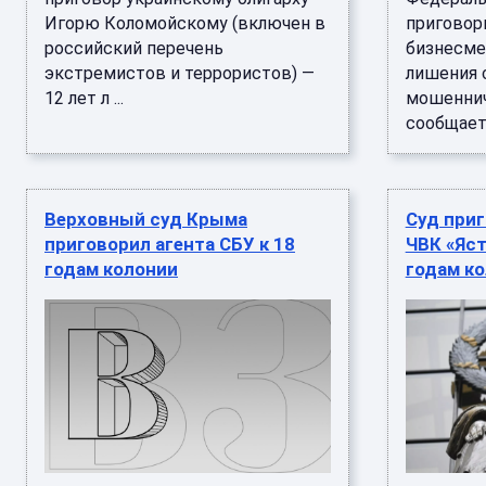
Игорю Коломойскому (включен в
приговор
российский перечень
бизнесмен
экстремистов и террористов) —
лишения 
12 лет л ...
мошеннич
сообщает 
Верховный суд Крыма
Суд при
приговорил агента СБУ к 18
ЧВК «Яст
годам колонии
годам к