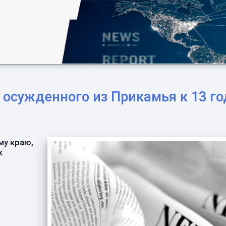
л осужденного из Прикамья к 13 г
му краю,
к