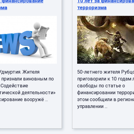
а финансирование
10 лет за финансиров
зма
терроризма
Удмуртия. Жителя
50-летнего жителя Рубц
 признали виновным по
приговорили к 10 годам
«Содействие
свободы по статье о
тической деятельности»
финансировании террори
ирование вооружё ...
этом сообщили в регио
управлении ...