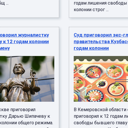
 ...
годам лишения свободы
колонии строг ...
говорил журналистку
Суд приговорил экс-г
 к 12 годам колонии
правительства Кузбасс
мену
годам колонии
скве приговорил
В Кемеровской области 
тку Дарью Шипачеву к
приговорил к 12 годам 
 колонии общего режима.
свободы бывшего главу