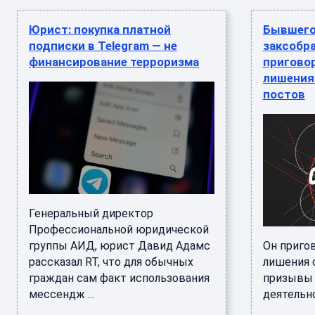
Юрист: покупка платной
Бывшего
подписки в Telegram — не
заксобр
финансирование терроризма
приговор
лишения
постов
Генеральный директор
Профессиональной юридической
группы АИД, юрист Давид Адамс
Он приго
рассказал RT, что для обычных
лишения 
граждан сам факт использования
призывы 
мессендж ...
деятельнос