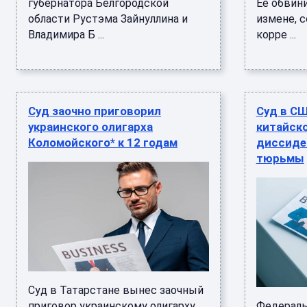
губернатора Белгородской
Ее обвин
области Рустэма Зайнуллина и
измене, 
Владимира Б ...
корре ...
Суд заочно приговорил
Суд в С
украинского олигарха
китайск
Коломойского* к 12 годам
диссиден
тюрьмы
Суд в Татарстане вынес заочный
приговор украинскому олигарху
Федераль