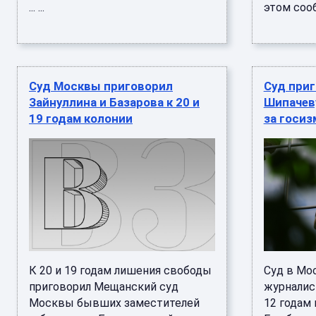
... ...
этом сообщ
Суд Москвы приговорил
Суд при
Зайнуллина и Базарова к 20 и
Шипачеву
19 годам колонии
за госиз
К 20 и 19 годам лишения свободы
Суд в Мо
приговорил Мещанский суд
журналис
Москвы бывших заместителей
12 годам