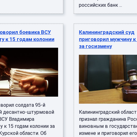
российских банк ...
оворил боевика ВСУ
Калининградский суд
у к 15 годам колонии
приговорил мужчину к
за госизмену
ворил солдата 95-й
й десантно-штурмовой
Калининградский област
ВСУ Владимира
признал гражданина Рос
 к 15 годам колонии за
виновным в государств
Курской области. Об
измене и приговорил его