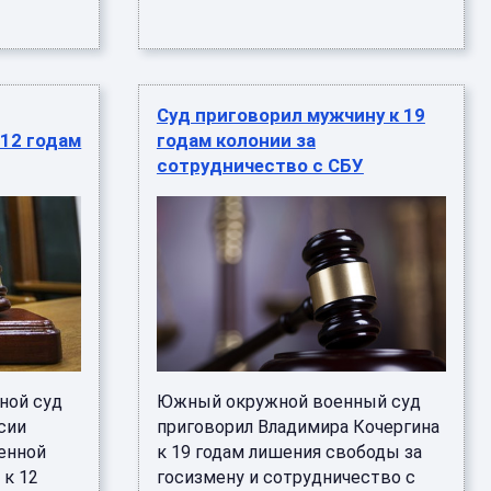
Суд приговорил мужчину к 19
 12 годам
годам колонии за
сотрудничество с СБУ
ной суд
Южный окружной военный суд
сии
приговорил Владимира Кочергина
енной
к 19 годам лишения свободы за
 к 12
госизмену и сотрудничество с