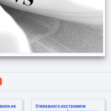
дили на
Очередного костромича