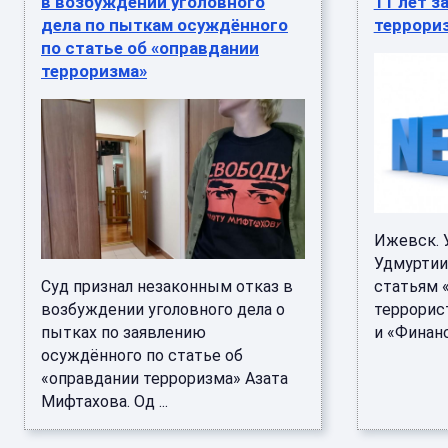
в возбуждении уголовного
11 лет з
дела по пыткам осуждённого
террори
по статье об «оправдании
терроризма»
Ижевск. 
Удмуртии
Суд признал незаконным отказ в
статьям 
возбуждении уголовного дела о
террорис
пытках по заявлению
и «Финанс
осуждённого по статье об
«оправдании терроризма» Азата
Мифтахова. Од ...