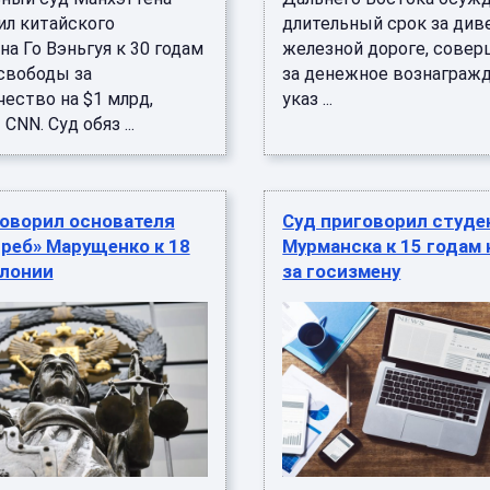
ил китайского
длительный срок за див
а Го Вэньгуя к 30 годам
железной дороге, сове
свободы за
за денежное вознагражд
ество на $1 млрд,
указ ...
CNN. Суд обяз ...
говорил основателя
Суд приговорил студе
реб» Марущенко к 18
Мурманска к 15 годам
олонии
за госизмену