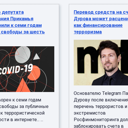
 депутата
Перевод средств на с
ания Прикамья
Дурова может расцен
или к семи годам
как финансирование
 свободы за шесть
терроризма
Основателю Telegram П
ворен к семи годам
Дурову после включени
свободы за публичные
перечень террористов и
к террористической
экстремистов
ти в интернете... ...
Росфинмониторинга до
заблокировать счета в