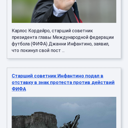
Карлос Кордейро, старший советник
президента главы Международной федерации
футбола (ФИФА) Джанни Инфантино, заявил,
что покинул свой пост ...
Старший советник Инфантино подал в
отставку в знак протеста против действий
ФИФА