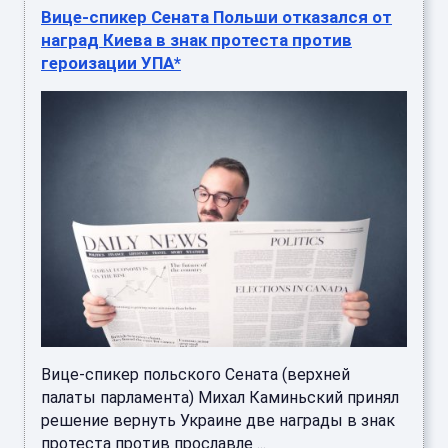
Вице-спикер Сената Польши отказался от
наград Киева в знак протеста против
героизации УПА*
Вице-спикер польского Сената (верхней
палаты парламента) Михал Каминьский принял
решение вернуть Украине две награды в знак
протеста против прославле ...