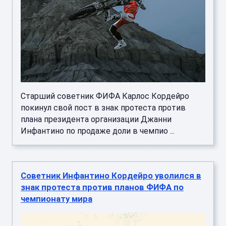
Старший советник ФИФА Карлос Кордейро
покинул свой пост в знак протеста против
плана президента организации Джанни
Инфантино по продаже доли в чемпио ...
Советник Инфантино Кордейро уволился в
знак протеста против планов ФИФА по
чемпионату мира