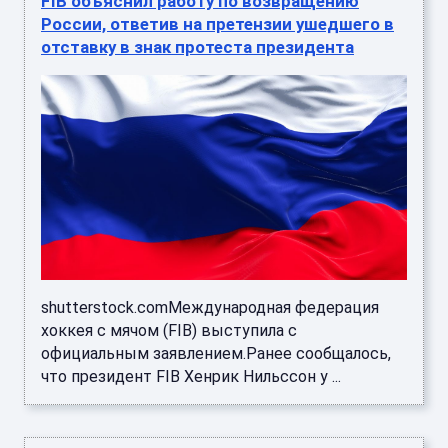
FIB объяснил работу по возвращению
России, ответив на претензии ушедшего в
отставку в знак протеста президента
shutterstock.comМеждународная федерация
хоккея с мячом (FIB) выступила с
официальным заявлением.Ранее сообщалось,
что президент FIB Хенрик Нильссон у ...