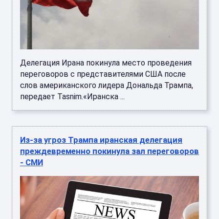
Делегация Ирана покинула место проведения
переговоров с представителями США после
слов американского лидера Дональда Трампа,
передает Tasnim.«Иранска ...
Из-за угроз Трампа иранская делегация
преждевременно покинула зал переговоров
- СМИ