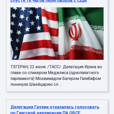
спустя 18 часов переговоров с США
ТЕГЕРАН, 22 июня. /ТАСС/. Делегация Ирана во
главе со спикером Меджлиса (однопалатного
парламента) Мохаммадом Багером Галибафом
покинула Швейцарию сп ...
Делегация Грузии отказалась голосовать
по Гаагской декларации ПА ОБСЕ