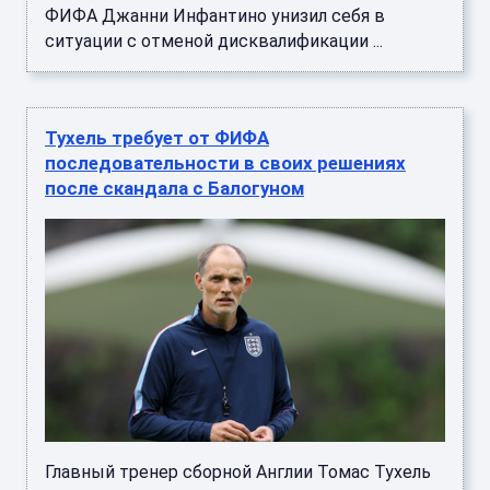
ФИФА Джанни Инфантино унизил себя в
ситуации с отменой дисквалификации ...
Тухель требует от ФИФА
последовательности в своих решениях
после скандала с Балогуном
Главный тренер сборной Англии Томас Тухель