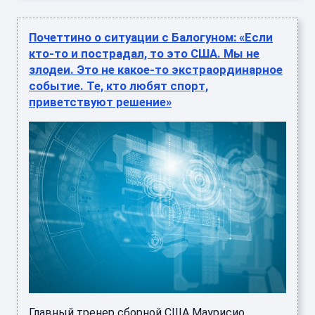
Почеттино о ситуации с Балогуном: «Если
кто-то и пострадал, то это США. Мы не
злодеи. Это не какое-то экстраординарное
событие. Те, кто любят спорт,
приветствуют решение»
Главный тренер сборной США Маурисио