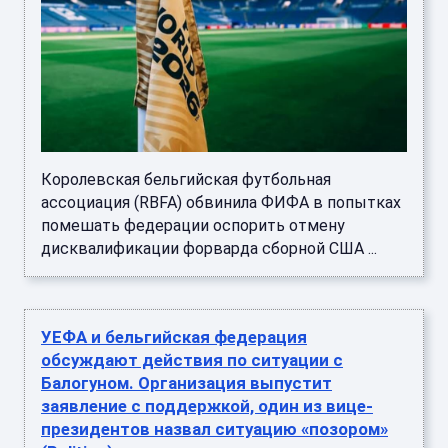
Королевская бельгийская футбольная
ассоциация (RBFA) обвинила ФИФА в попытках
помешать федерации оспорить отмену
дисквалификации форварда сборной США ...
УЕФА и бельгийская федерация
обсуждают действия по ситуации с
Балогуном. Организация выпустит
заявление с поддержкой, один из вице-
президентов назвал ситуацию «позором»