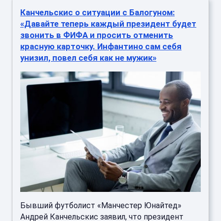
Канчельскис о ситуации с Балогуном:
«Давайте теперь каждый президент будет
звонить в ФИФА и просить отменить
красную карточку. Инфантино сам себя
унизил, повел себя как не мужик»
Бывший футболист «Манчестер Юнайтед»
Андрей Канчельскис заявил, что президент