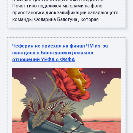
Почеттино поделился мыслями на фоне
приостановки дисквалификации нападающего
команды Фоларина Балогуна , которая ...
Чеферин не приехал на финал ЧМ из-за
скандала с Балогуном и разрыва
отношений УЕФА с ФИФА