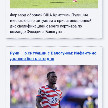
Форвард сборной США Кристиан Пулишич
высказался о ситуации с приостановленной
дисквалификацией своего партнёра по
команде Фоларина Балогуна. ...
Руни — о ситуации с Балогуном: Инфантино
должно быть стыдно