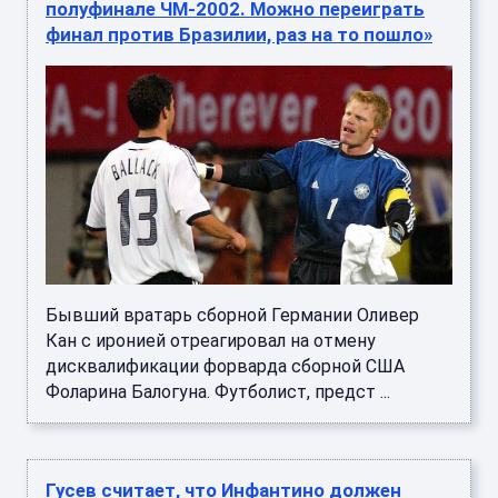
полуфинале ЧМ-2002. Можно переиграть
финал против Бразилии, раз на то пошло»
Бывший вратарь сборной Германии Оливер
Кан с иронией отреагировал на отмену
дисквалификации форварда сборной США
Фоларина Балогуна. Футболист, предст ...
Гусев считает, что Инфантино должен