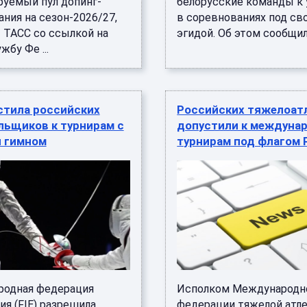
руемый пул допинг-
белорусские команды к
ния на сезон-2026/27,
в соревнованиях под св
 ТАСС со ссылкой на
эгидой. Об этом сообщила 
жбу Фе ...
стила российских
Российских тяжелоат
льщиков к турнирам с
допустили к междуна
и гимном
турнирам под флагом
одная федерация
Исполком Международн
я (FIE) разрешила
федерации тяжелой атл