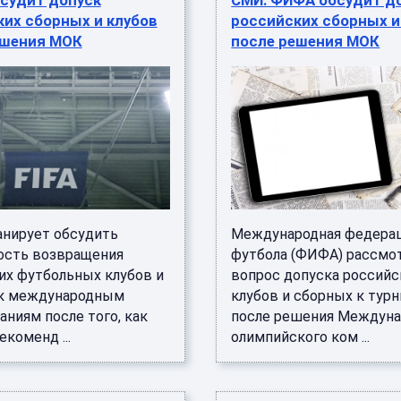
судит допуск
СМИ: ФИФА обсудит д
их сборных и клубов
российских сборных и
ешения МОК
после решения МОК
нирует обсудить
Международная федера
сть возвращения
футбола (ФИФА) рассмо
их футбольных клубов и
вопрос допуска российс
к международным
клубов и сборных к тур
ниям после того, как
после решения Междуна
екоменд ...
олимпийского ком ...