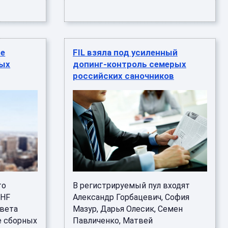
ре
FIL взяла под усиленный
ных
допинг-контроль семерых
российских саночников
то
В регистрируемый пул входят
IHF
Александр Горбацевич, София
овета
Мазур, Дарья Олесик, Семен
е сборных
Павличенко, Матвей