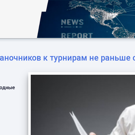
саночников к турнирам не раньше 
родные