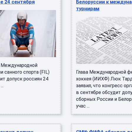
е 24 сентября
Белоруссии к междун
турнирам
 Международной
 санного спорта (FIL)
Глава Международной ф
ит допуск россиян 24
хоккея (ИИХФ) Люк Тар
..
заявил, что конгресс ор
в сентябре обсудит доп
сборных России и Белор
учас ...