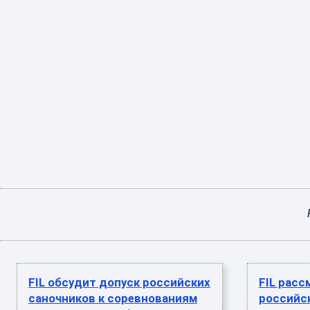
FIL обсудит допуск российских
FIL расс
саночников к соревнованиям
российск