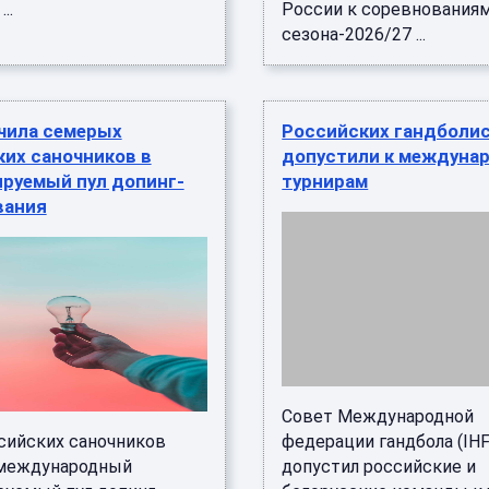
..
России к соревнования
сезона-2026/27 ...
ючила семерых
Российских гандболи
их саночников в
допустили к междуна
ируемый пул допинг-
турнирам
вания
Совет Международной
сийских саночников
федерации гандбола (IHF
международный
допустил российские и