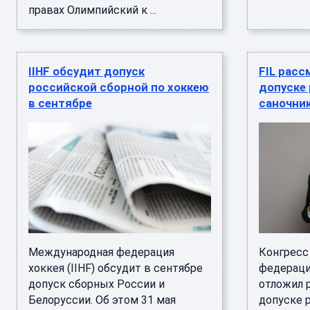
правах Олимпийский к ...
IIHF обсудит допуск
FIL расс
российской сборной по хоккею
допуске
в сентябре
саночник
Международная федерация
Конгресс
хоккея (IIHF) обсудит в сентябре
федерации
допуск сборных России и
отложил 
Белоруссии. Об этом 31 мая
допуске 