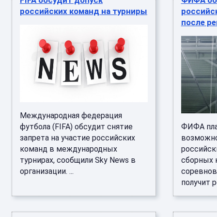
FIFA обсудит допуск
ФИФА об
российских команд на турниры
российск
после р
Международная федерация
футбола (FIFA) обсудит снятие
ФИФА пла
запрета на участие российских
возможно
команд в международных
российск
турнирах, сообщили Sky News в
сборных 
организации. ...
соревнова
получит р