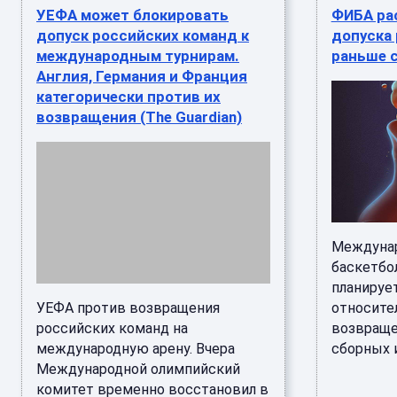
УЕФА может блокировать
ФИБА ра
допуск российских команд к
допуска 
международным турнирам.
раньше с
Англия, Германия и Франция
категорически против их
возвращения (The Guardian)
Междунар
баскетбол
планируе
УЕФА против возвращения
относите
российских команд на
возвраще
международную арену. Вчера
сборных и
Международной олимпийский
комитет временно восстановил в