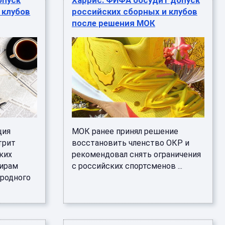
опуск
Харрис: ФИФА обсудит допуск
 клубов
российских сборных и клубов
после решения МОК
ция
МОК ранее принял решение
трит
восстановить членство ОКР и
ких
рекомендовал снять ограничения
нирам
с российских спортсменов ...
родного