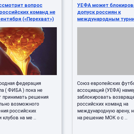
ссмотрит вопрос
УЕФА может блокиров
российских команд не
допуск россиян к
ентября («Перехват»)
международным турн
одная федерация
Союз европейских футб
а ( ФИБА ) пока не
ассоциаций (УЕФА) наме
т принимать решения
заблокировать возвращ
льно возможного
российских команд на
ния российских
международную арену, 
 клубов на ме ...
на решение МОК о с ...