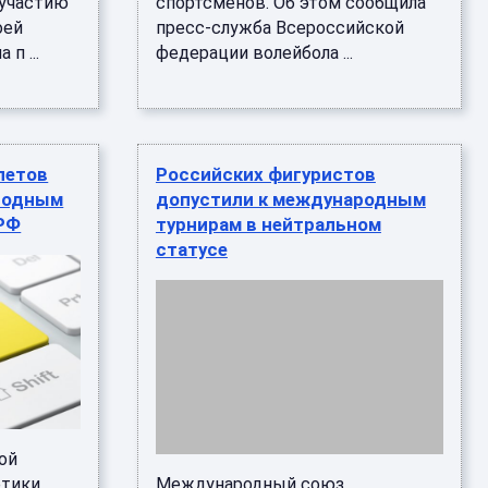
 участию
спортсменов. Об этом сообщила
оей
пресс-служба Всероссийской
п ...
федерации волейбола ...
летов
Российских фигуристов
родным
допустили к международным
 РФ
турнирам в нейтральном
статусе
ой
етики
Международный союз