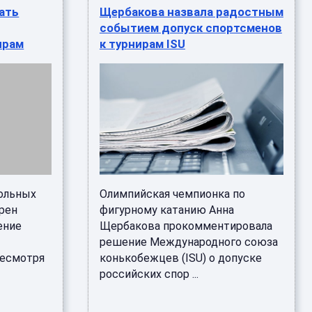
ать
Щербакова назвала радостным
событием допуск спортсменов
ирам
к турнирам ISU
ольных
Олимпийская чемпионка по
рен
фигурному катанию Анна
ение
Щербакова прокомментировала
решение Международного союза
несмотря
конькобежцев (ISU) о допуске
российских спор ...