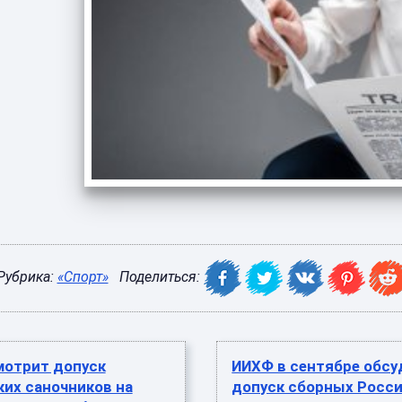
Рубрика:
«Спорт»
Поделиться:
мотрит допуск
ИИХФ в сентябре обсу
их саночников на
допуск сборных Росси