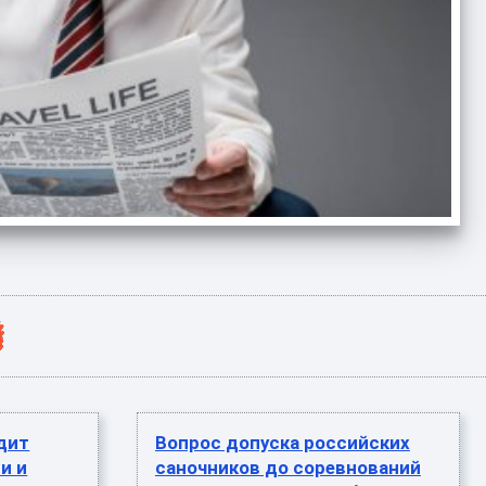
дит
Вопрос допуска российских
и и
саночников до соревнований