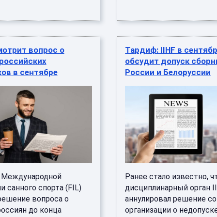
мотрит вопрос о
Тардиф: IIHF в сентяб
 российских
обсудит допуск сбор
ов в сентябре
России и Белоруссии
 Международной
Ранее стало известно, ч
 санного спорта (FIL)
дисциплинарный орган I
решение вопроса о
аннулировал решение с
россиян до конца
организации о недопуск