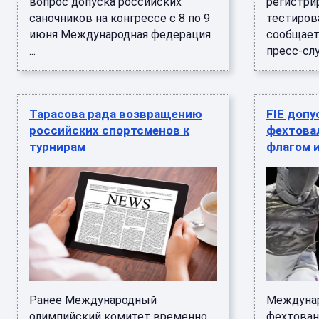
вопрос допуска российских
регистри
саночников на конгрессе с 8 по 9
тестирова
июня Международная федерация
сообщает
...
пресс-слу
Тарасова рада возвращению
FIE допу
российских спортсменов к
фехтова
турнирам
флагом 
Ранее Международный
Междунар
олимпийский комитет временно
фехтовани