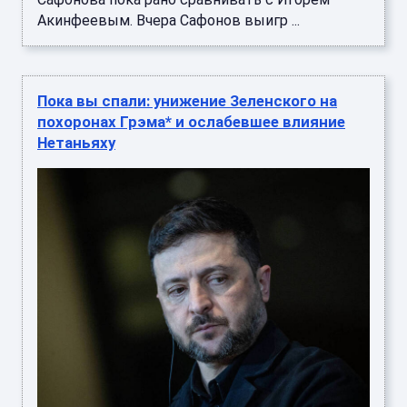
Акинфеевым. Вчера Сафонов выигр ...
Пока вы спали: унижение Зеленского на
похоронах Грэма* и ослабевшее влияние
Нетаньяху