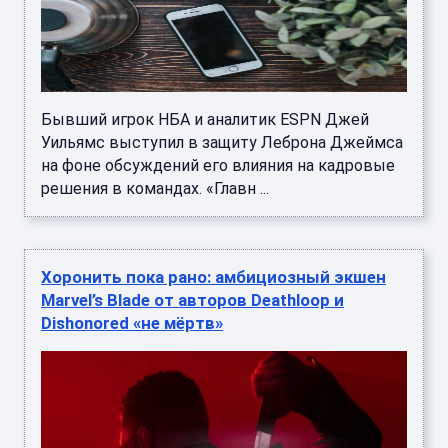
Бывший игрок НБА и аналитик ESPN Джей
Уильямс выступил в защиту Леброна Джеймса
на фоне обсуждений его влияния на кадровые
решения в командах. «Главн ...
Хоронить пока рано: амбициозный экшен
Marvel’s Blade от авторов Deathloop и
Dishonored «не мёртв»