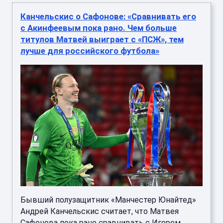
Канчельскис о Сафонове: «Сравнивать его
с Акинфеевым пока рано. Чем больше
титулов Матвей выиграет с «ПСЖ», тем
лучше для российского футбола»
Бывший полузащитник «Манчестер Юнайтед»
Андрей Канчельскис считает, что Матвея
Сафонова пока рано сравнивать с Игорем