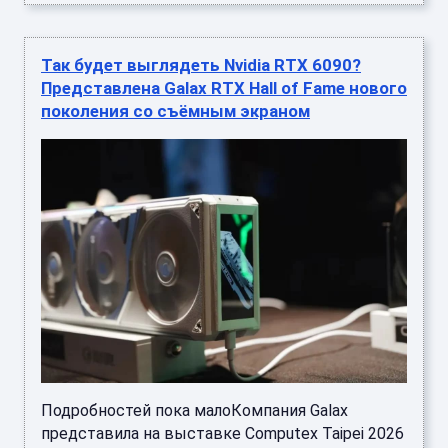
Так будет выглядеть Nvidia RTX 6090?
Представлена Galax RTX Hall of Fame нового
поколения со съёмным экраном
Подробностей пока малоКомпания Galax
представила на выставке Computex Taipei 2026