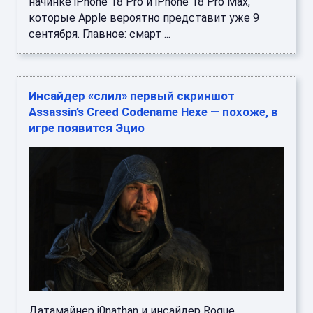
начинке iPhone 18 Pro и iPhone 18 Pro Max,
которые Apple вероятно представит уже 9
сентября. Главное: смарт ...
Инсайдер «слил» первый скриншот
Assassin’s Creed Codename Hexe — похоже, в
игре появится Эцио
Датамайнер j0nathan и инсайдер Rogue