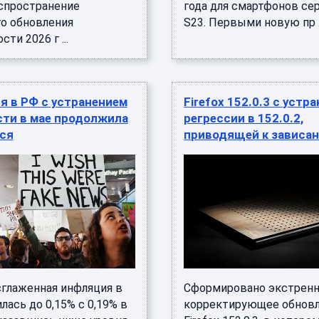
аспространение
года для смартфонов сер
о обновления
S23. Первыми новую пр .
ти 2026 г ...
я в РФ с устранением
Firefox 152.0.3 с устр
сти в мае продолжила
регрессии в 152.0.2,
ся
приводящей к зависа
сглаженная инфляция в
Сформировано экстрен
лась до 0,15% с 0,19% в
корректирующее обнов