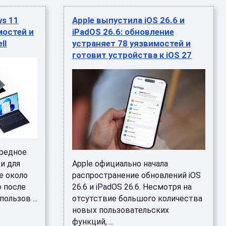
ws 11
Apple выпустила iOS 26.6 и
мостей и
iPadOS 26.6: обновление
ll
устраняет 78 уязвимостей и
готовит устройства к iOS 27
ередное
и для
Apple официально начала
е около
распространение обновлений iOS
о после
26.6 и iPadOS 26.6. Несмотря на
ользов ...
отсутствие большого количества
новых пользовательских
функций, ...