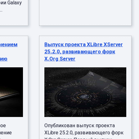
ии Galaxy
..
анением
Выпуск проекта XLibre XServer
25.2.0, развивающего форк
нию
X.Org Server
ное
Опубликован выпуск проекта
ление
XLibre 25.2.0, развивающего форк