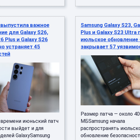
 выпустила важное
Samsung Galaxy S23, Ga
ие для Galaxy S26,
Plus и Galaxy S23 Ultra
6 Plus и Galaxy S26
июльское обновление 
оно устраняет 45
закрывает 57 уязвимо
стей
Размер патча — около 4
 времени июньский патч
МБSamsung начала
ости выйдет и для
распространять июльск
оделей GalaxySamsung
обновление безопасност