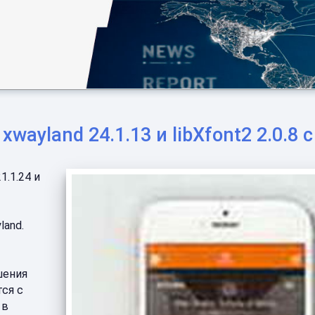
 xwayland 24.1.13 и libXfont2 2.0.
.1.24 и
land.
шения
ся с
 в