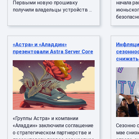
Первыми новую прошивку
начала р
получили владельцы устройств ...
июньског
безопаснос
«Астра» и «Аладдин»
Инфляци
презентовали Astra Server Core
сезонно
снижать
«Группы Астра» и компании
«Аладдин» заключили соглашение
Сезонно 
о стратегическом партнерстве и
мае снизи