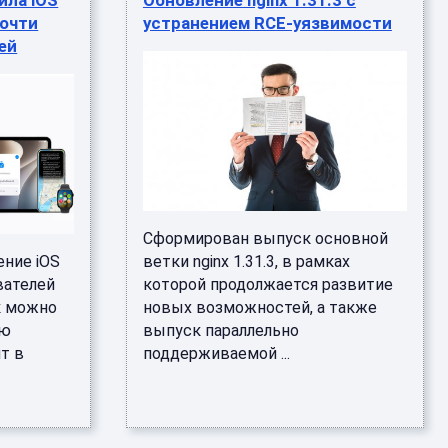
ила iOS
Обновление nginx 1.31.3 с
почти
устранением RCE-уязвимости
ей
Сформирован выпуск основной
ение iOS
ветки nginx 1.31.3, в рамках
вателей
которой продолжается развитие
к можно
новых возможностей, а также
ую
выпуск параллельно
т в
поддерживаемой ...