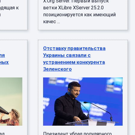
м
X.Org Server. Первый выпуск
одящая к
ветки XLibre XServer 25.2.0
и
позиционируется как имеющий
качес ...
д
Отставку правительства
ля
Украины связали с
ных
устранением конкурента
Зеленского
ад
Президент убрал популярного