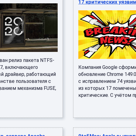
17 критических уязви
ван релиз пакета NTFS-
7.7, включающего
Компания Google сформ
й драйвер, работающий
обновление Chrome 149.0
анстве пользователя с
с исправлением 74 уязв
ванием механизма FUSE,
из которых 17 помечены
критические. С учётом пр