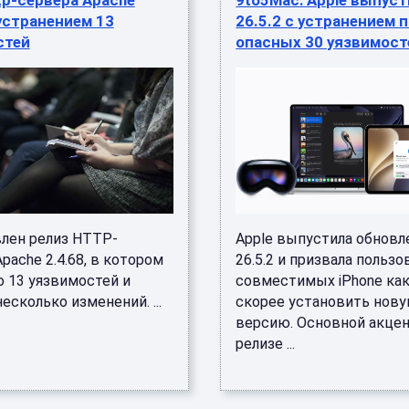
tp-сервера Apache
9to5Mac: Apple выпуст
 устранением 13
26.5.2 с устранением 
стей
опасных 30 уязвимост
лен релиз HTTP-
Apple выпустила обновл
pache 2.4.68, в котором
26.5.2 и призвала пользо
о 13 уязвимостей и
совместимых iPhone ка
есколько изменений. ...
скорее установить нов
версию. Основной акцен
релизе ...