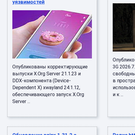
уязвимостей
Опублико
Опубликованы корректирующие
3G 2026.
выпуски X.Org Server 21.1.23 и
свободны
DDX-компонента (Device-
в простр
Dependent X) xwayland 24.1.12,
использо
обеспечивающего запуск X.Org
и к ...
Server ...