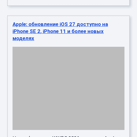
iPhone SE 2, iPhone 11 и более новых
моделях
На конференции WWDC 2026 компания Apple
раскрыла список смартфонов, которые получат
обновление до iOS 27. Вопреки ожиданиям,
производитель сохранил п ...