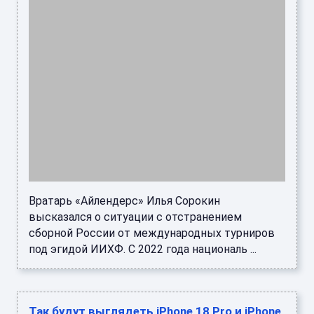
Вратарь «Айлендерс» Илья Сорокин
высказался о ситуации с отстранением
сборной России от международных турниров
под эгидой ИИХФ. С 2022 года националь ...
Так будут выглядеть iPhone 18 Pro и iPhone
18 Pro Max. Макеты новых смартфонов
показали вживую