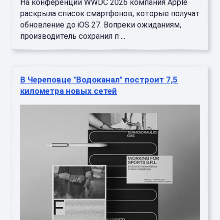
В Череповце "Водоканал" построит 7,5
километра новых сетей
Сейчас работы идут в 119-м микрорайоне. На
улицах Котюнина, Соловецких юнг и Савонова
проложат 3,2 километра сетей водоснабжения
и канализации ...