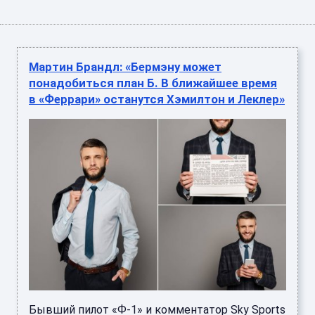
Мартин Брандл: «Бермэну может
понадобиться план Б. В ближайшее время
в «Феррари» останутся Хэмилтон и Леклер»
Бывший пилот «Ф-1» и комментатор Sky Sports