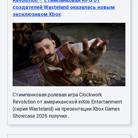
Revolution — стимпанковая RPG от
создателей Wasteland оказалась новым
эксклюзивом Xbox
Стимпанковая ролевая игра Clockwork
Revolution от американской inXile Entertainment
(серия Wasteland) на презентации Xbox Games
Showcase 2026 получил ...