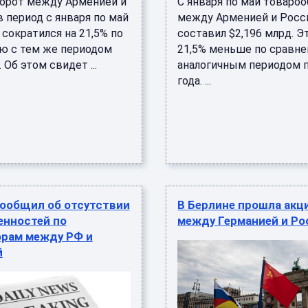
орот между Арменией и
С января по май товаро
 период с января по май
между Арменией и Росс
 сократился на 21,5% по
составил $2,196 млрд. Э
ю с тем же периодом
21,5% меньше по сравн
 Об этом свидет ...
аналогичным периодом 
года. ...
сообщил об отсутствии
В Берлине прошла акц
енностей по
между Германией и Ро
орам между РФ и
й