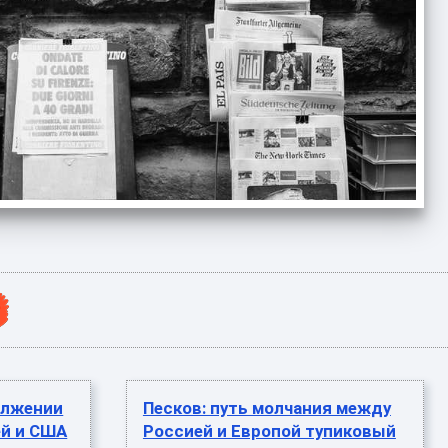
олжении
Песков: путь молчания между
ей и США
Россией и Европой тупиковый