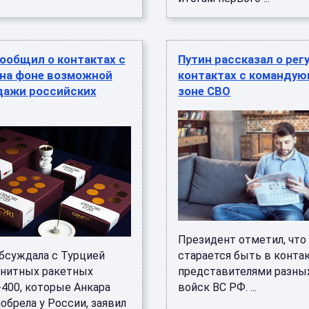
ообщил о контактах с
Путин рассказал о ре
 на фоне возможной
контактах с команду
дажи российских
зоне СВО
Президент отметил, что
бсуждала с Турцией
старается быть в контак
енитных ракетных
представителями разны
-400, которые Анкара
войск ВС РФ. ...
обрела у России, заявил