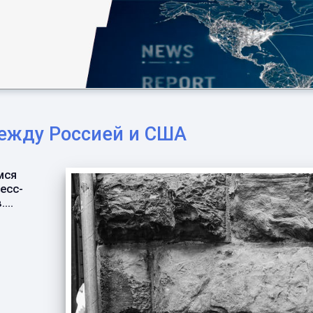
между Россией и США
мся
есс-
...