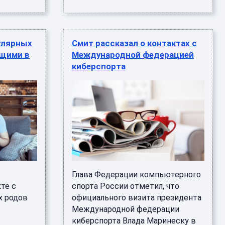
гулярных
Смит рассказал о контактах с
ющими в
Международной федерацией
киберспорта
Глава Федерации компьютерного
те с
спорта России отметил, что
х родов
официального визита президента
Международной федерации
киберспорта Влада Маринеску в