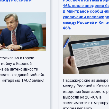
ежду Россией и
Россией и Китаем выр
46% после введения бе
В Минтрансе сообщил
увеличении пассажир
между Россией и Кита
46%
ступила во вторую
 войну с Европой,
из-за интенсивности
звать «ледяной войной».
в интервью ТАСС заявил
Пассажирские авиапере
между Россией и Китае
введения безвизового 
выросли на 20-40% в
зависимости от маршрут
итогам первого ...