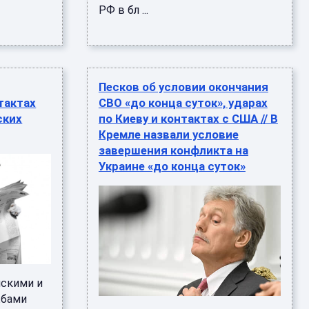
РФ в бл ...
Песков об условии окончания
тактах
СВО «до конца суток», ударах
ских
по Киеву и контактах с США // В
Кремле назвали условие
завершения конфликта на
Украине «до конца суток»
скими и
жбами