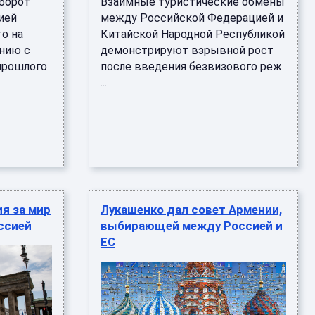
оборот
Взаимные туристические обмены
ией
между Российской Федерацией и
то на
Китайской Народной Республикой
ению с
демонстрируют взрывной рост
прошлого
после введения безвизового реж
...
ия за мир
Лукашенко дал совет Армении,
ссией
выбирающей между Россией и
ЕС