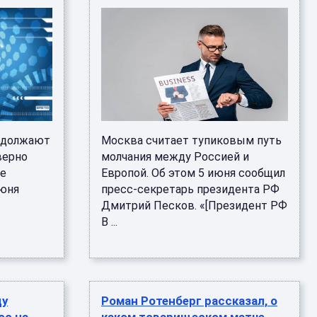
одолжают
Москва считает тупиковым путь
верно
молчания между Россией и
же
Европой. Об этом 5 июня сообщил
июня
пресс-секретарь президента РФ
Дмитрий Песков. «[Президент РФ
В ...
ду
Роман Ротенберг рассказал, о