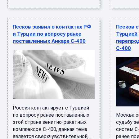
Песков заявил о контактах РФ
Песков с
и Турции по вопросу ранее
Турцией
поставленных Анкаре С-400
перепро
С-400
Россия контактирует с Турцией
по вопросу ранее поставленных
Москва о
этой стране зенитно-ракетных
судьбу з
комплексов С-400, данная тема
систем С
является сверхчувствительной, ...
ранее при