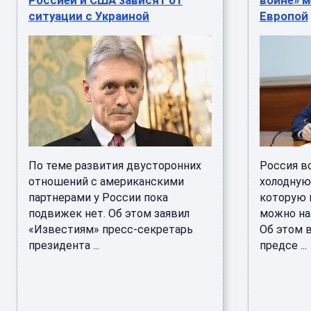
Россией и США зависят от
войне» м
ситуации с Украиной
Европой
По теме развития двусторонних
Россия в
отношений с американскими
холодную
партнерами у России пока
которую 
подвижек нет. Об этом заявил
можно на
«Известиям» пресс-секретарь
Об этом 
президента ...
предсе ...