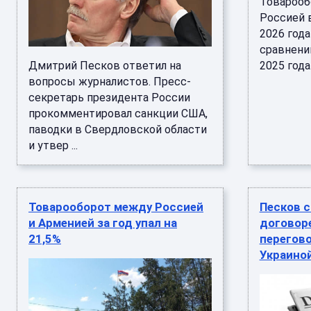
Товарооб
Россией в
2026 года
сравнени
Дмитрий Песков ответил на
2025 года.
вопросы журналистов. Пресс-
секретарь президента России
прокомментировал санкции США,
паводки в Свердловской области
и утвер ...
Товарооборот между Россией
Песков 
и Арменией за год упал на
договор
21,5%
перегов
Украино