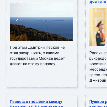
доступа
При этом Дмитрий Песков не
стал раскрывать, с какими
Россия п
государствами Москва ведет
руководс
диалог по этому вопросу. ...
восстано
мессендж
пресс-се
Дмитрий П
Песков: отношения между
Пушков р