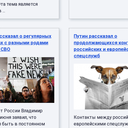
та тема является
...
ссказал о регулярных
Путин рассказал о
ах с разными родами
продолжающихся кон
 СВО
российских и европей
спецслужб
т России Владимир
июня заявил, что
Контакты между россий
я быть в постоянном
европейскими спецслу