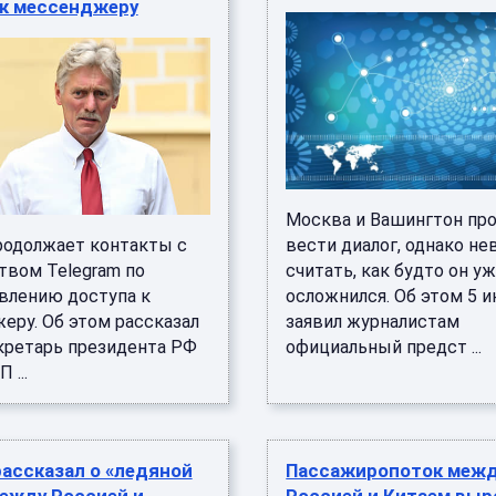
 к мессенджеру
Москва и Вашингтон пр
родолжает контакты с
вести диалог, однако не
твом Telegram по
считать, как будто он у
влению доступа к
осложнился. Об этом 5 
еру. Об этом рассказал
заявил журналистам
кретарь президента РФ
официальный предст ...
 ...
ассказал о «ледяной
Пассажиропоток меж