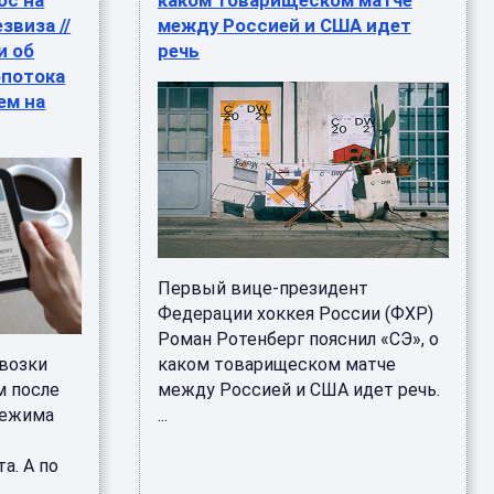
ос на
каком товарищеском матче
звиза //
между Россией и США идет
и об
речь
опотока
ем на
Первый вице-президент
Федерации хоккея России (ФХР)
Роман Ротенберг пояснил «СЭ», о
возки
каком товарищеском матче
м после
между Россией и США идет речь.
режима
...
а. А по