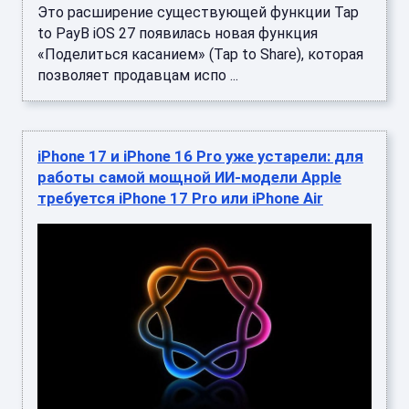
Это расширение существующей функции Tap
to PayВ iOS 27 появилась новая функция
«Поделиться касанием» (Tap to Share), которая
позволяет продавцам испо ...
iPhone 17 и iPhone 16 Pro уже устарели: для
работы самой мощной ИИ-модели Apple
требуется iPhone 17 Pro или iPhone Air