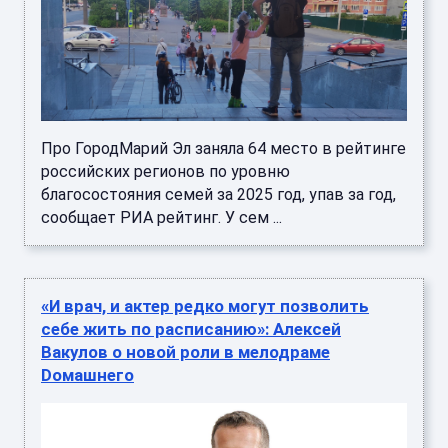
Про ГородМарий Эл заняла 64 место в рейтинге
российских регионов по уровню
благосостояния семей за 2025 год, упав за год,
сообщает РИА рейтинг. У сем ...
«И врач, и актер редко могут позволить
себе жить по расписанию»: Алексей
Вакулов о новой роли в мелодраме
Dомашнего