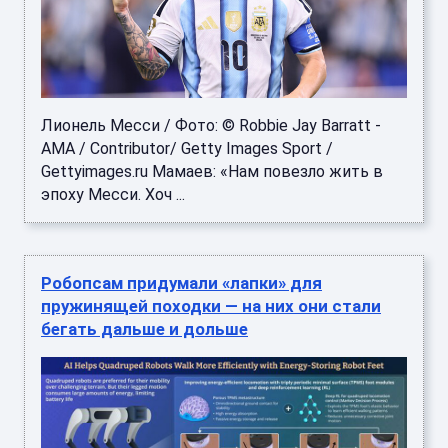
Лионель Месси / Фото: © Robbie Jay Barratt -
AMA / Contributor/ Getty Images Sport /
Gettyimages.ru Мамаев: «Нам повезло жить в
эпоху Месси. Хоч ...
Робопсам придумали «лапки» для
пружинящей походки — на них они стали
бегать дальше и дольше