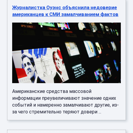
Журналистка Оуэнс объяснила недоверие
американцев к СМИ замалчиванием фактов
Американские средства массовой
информации преувеличивают значение одних
событий и намеренно замалчивают другие, из-
за чего стремительно теряют довери ...