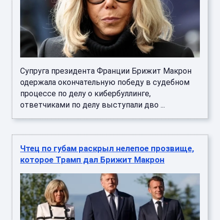
Супруга президента Франции Брижит Макрон
одержала окончательную победу в судебном
процессе по делу о кибербуллинге,
ответчиками по делу выступали дво ...
Чтец по губам раскрыл нелепое прозвище,
которое Трамп дал Брижит Макрон