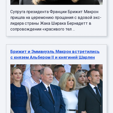
Супруга президента Франции Брижит Макрон
пришла на церемонию прощания с вдовой экс-
лидера страны Жака Ширака Бернадетт в
сопровождении «красивого тел ...
Брижит и Эммануэль Макрон встретились
с князем Альбером II и княгиней Шарлен