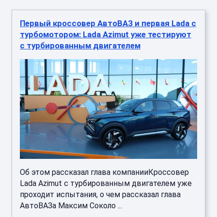
Первый кроссовер АвтоВАЗ и первая Lada с
турбомотором: Lada Azimut уже тестируют
с турбированным двигателем
Об этом рассказал глава компанииКроссовер
Lada Azimut с турбированным двигателем уже
проходит испытания, о чем рассказал глава
АвтоВАЗа Максим Соколо ...