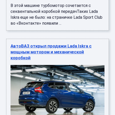
В этой машине турбомотор сочетается с
секвентальной коробкой передачТаких Lada
Iskra еще не было: на страничке Lada Sport Club
во «Вконтакте» появили ...
АвтоВАЗ открыл продажи Lada Iskra с
мощным мотором и механической
коробкой