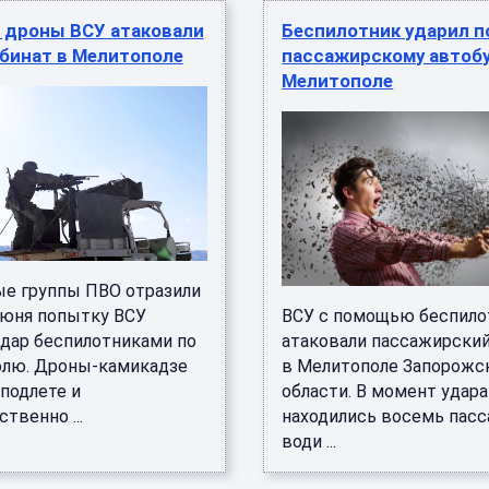
 дроны ВСУ атаковали
Беспилотник ударил п
бинат в Мелитополе
пассажирскому автобу
Мелитополе
е группы ПВО отразили
июня попытку ВСУ
ВСУ с помощью беспило
удар беспилотниками по
атаковали пассажирский
лю. Дроны-камикадзе
в Мелитополе Запорожс
подлете и
области. В момент удара
твенно ...
находились восемь пас
води ...