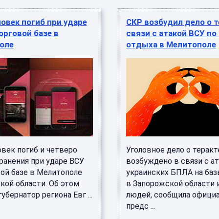
овек погиб при ударе
СКР возбудил дело о т
орговой базе в
связи с атакой ВСУ по
оле
отдыха в Мелитополе
овек погиб и четверо
Уголовное дело о теракт
ранения при ударе ВСУ
возбуждено в связи с а
вой базе в Мелитополе
украинских БПЛА на ба
кой области. Об этом
в Запорожской области 
убернатор региона Евг ...
людей, сообщила офици
предс ...