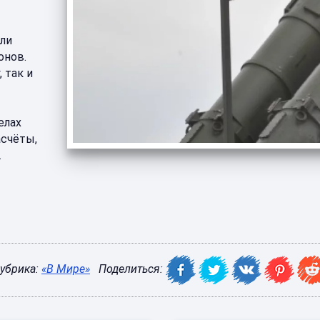
яли
онов.
 так и
елах
счёты,
.
убрика:
«В Мире»
Поделиться: