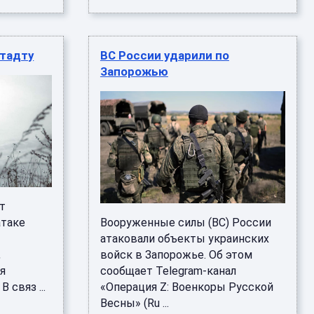
штадту
ВС России ударили по
Запорожью
т
атаке
Вооруженные силы (ВС) России
е
атаковали объекты украинских
,
войск в Запорожье. Об этом
я
сообщает Telegram-канал
 связ ...
«Операция Z: Военкоры Русской
Весны» (Ru ...