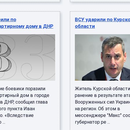
или по
ВСУ ударили по Курск
артирному дому в ДНР
области
ие боевики поразили
Житель Курской области
ртирный дом в городе
ранение в результате ат
в ДНР, сообщил глава
Вооруженных сил Украин
ого пункта Иван
на регион. Об этом в
о. «Вследствие
мессенджере "Макс" со
...
губернатор ре ...