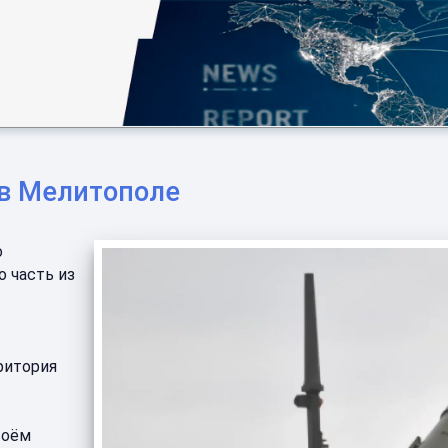
 в Мелитополе
о
о часть из
ритория
воём