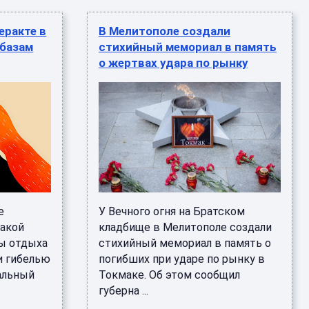
еракте в
В Мелитополе создали
 базам
стихийный мемориал в память
о жертвах удара по рынку
е
У Вечного огня на Братском
такой
кладбище в Мелитополе создали
зы отдыха
стихийный мемориал в память о
и гибелью
погибших при ударе по рынку в
альный
Токмаке. Об этом сообщил
губерна ...