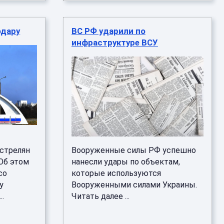
одару
ВС РФ ударили по
инфраструктуре ВСУ
стрелян
Вооруженные силы РФ успешно
Об этом
нанесли удары по объектам,
со
которые используются
у
Вооруженными силами Украины.
..
Читать далее ...