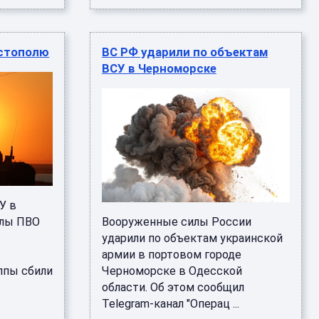
астополю
ВС РФ ударили по объектам
ВСУ в Черноморске
У в
илы ПВО
Вооруженные силы России
ударили по объектам украинской
армии в портовом городе
ппы сбили
Черноморске в Одесской
области. Об этом сообщил
Telegram-канал "Операц ...