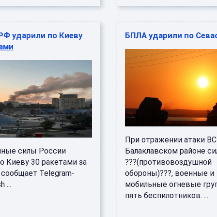
РФ ударили по Киеву
БПЛА ударили по Сев
ами
При отражении атаки ВС
ные силы России
Балаклавском районе с
о Киеву 30 ракетами за
???(противовоздушной
 сообщает Telegram-
обороны)???, военные и
 ...
мобильные огневые гру
пять беспилотников. ...