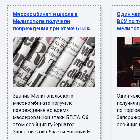
Мясокомбинат и школа в
Один чел
Мелитополе получили
ВСУ по т
повреждения при атаке БПЛА
Мелитоп
Здание Мелитопольского
Один чел
мясокомбината получило
получили 
повреждения во время
по торго
массированной атаки БПЛА. Об
Запорожс
этом сообщил губернатор
сообщил г
Запорожской области Евгений Б ...