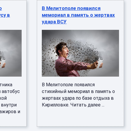
о
В Мелитополе появился
су в
мемориал в память о жертвах
удара ВСУ
тника
В Мелитополе появился
 автобус
стихийный мемориал в память о
кой
жертвах удара по базе отдыха в
 внутри
Кирилловке. Читать далее ...
сажиров и