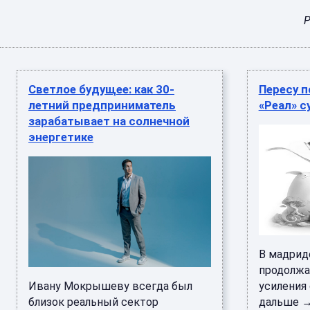
Р
Светлое будущее: как 30-
Пересу п
летний предприниматель
«Реал» с
зарабатывает на солнечной
энергетике
В мадрид
продолжа
Ивану Мокрышеву всегда был
усиления
близок реальный сектор
дальше → 