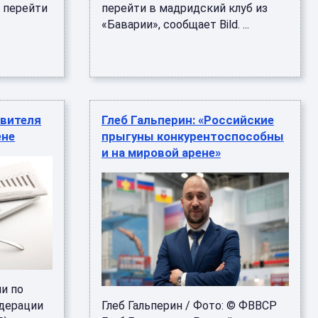
 перейти
перейти в мадридский клуб из
«Баварии», сообщает Bild. ...
авителя
Глеб Гальперин: «Российские
ене
прыгуны конкурентоспособны
и на мировой арене»
и по
дерации
Глеб Гальперин / Фото: © ФВВСР