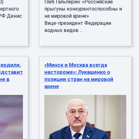
0)
Глеб Гальперин: «Российские
пертного
прыгуны конкурентоспособны и
 РФ Денис
на мировой арене»
Вице‑президент Федерации
водных видов ...
вердили,
«Минск и Москва всегда
едставит
настороже»: Лукашенко о
не в
позиции стран на мировой
арене