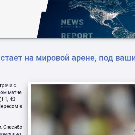
истает на мировой арене, под ваш
трече с
ном матче
:1, 4:3
Пересом в
и. Спасибо
й помощью