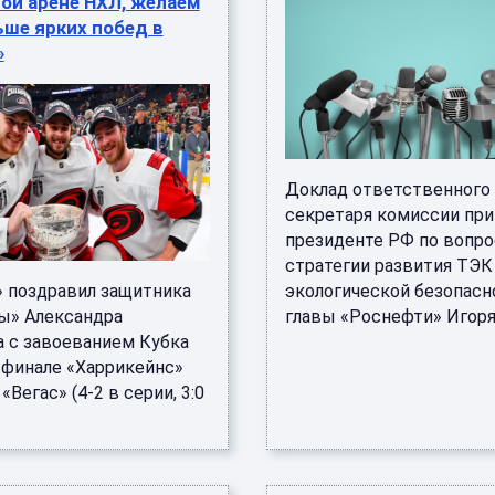
ой арене НХЛ, желаем
ше ярких побед в
»
Доклад ответственного
секретаря комиссии при
президенте РФ по вопр
стратегии развития ТЭК
» поздравил защитника
экологической безопасн
ы» Александра
главы «Роснефти» Игоря С
 с завоеванием Кубка
В финале «Харрикейнс»
«Вегас» (4-2 в серии, 3:0