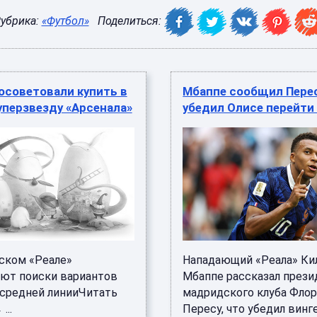
убрика:
«Футбол»
Поделиться:
осоветовали купить в
Мбаппе сообщил Перес
уперзвезду «Арсенала»
убедил Олисе перейти 
ском «Реале»
Нападающий «Реала» Ки
ют поиски вариантов
Мбаппе рассказал прези
 средней линииЧитать
мадридского клуба Фло
...
Пересу, что убедил винг