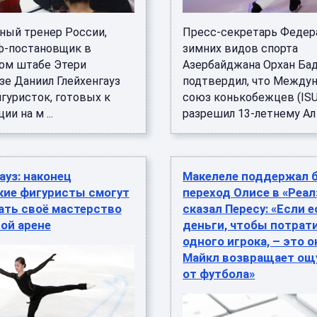
ный тренер России,
Пресс-секретарь Федер
ф-постановщик в
зимних видов спорта
ом штабе Этери
Азербайджана Орхан Ба
зе Даниил Глейхенгауз
подтвердил, что Между
гуристок, готовых к
союз конькобежцев (ISU
ии на м ...
разрешил 13-летнему Ал .
ауз: наконец
Макелеле поддержал 
кие фигуристы смогут
переход Олисе в «Реал»
ать своё мастерство
сказал Пересу: «Если 
ой арене
деньги, чтобы потрати
одного игрока, – это о
Майкл возвращает о
от футбола»