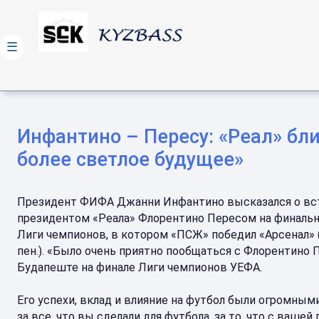
☰
Инфантино – Пересу: «Реал» бл
более светлое будущее»
Президент ФИФА Джанни Инфантино высказался о вс
президентом «Реала» Флорентино Пересом на финаль
Лиги чемпионов, в котором «ПСЖ» победил «Арсенал» (1
пен.). «Было очень приятно пообщаться с Флорентино 
Будапеште на финале Лиги чемпионов УЕФА.
Его успехи, вклад и влияние на футбол были огромным
за все, что вы сделали для футбола, за то, что с ваше