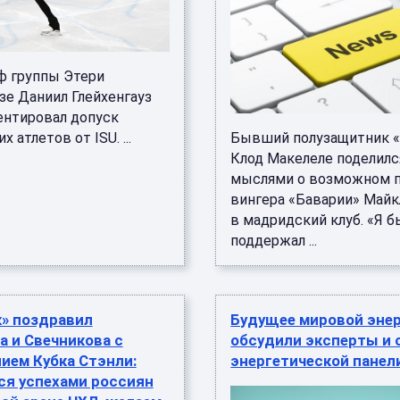
ф группы Этери
зе Даниил Глейхенгауз
нтировал допуск
 атлетов от ISU. ...
Бывший полузащитник « 
Клод Макелеле поделилс
мыслями о возможном 
вингера «Баварии» Майк
в мадридский клуб. «Я б
поддержал ...
к» поздравил
Будущее мировой эне
 и Свечникова с
обсудили эксперты и 
ием Кубка Стэнли:
энергетической пане
ся успехами россиян