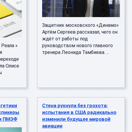
Защитник московского «Динамо»
Артём Сергеев рассказал, чего он
ждёт от работы под
Реала »
руководством нового главного
я
тренера Леонида Тамбиева. ...
переходе
ла Олисе
ы
ргетики
Стена рухнула без грохота:
спикеры
испытания в США радикально
ли ПМЭФ
изменили будущее мировой
авиации