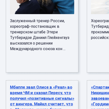
Заслуженный тренер России,
Хореогра
хореограф-постановщик в
Тутберид
тренерском штабе Этери
прокомме
Тутберидзе Даниил Глейхенгауз
российских
высказался о решении
Международного союза кон ...
Мбаппе звал Олисе в «Реал» во
«Спарта
время ЧМ и сказал Пересу, что
Никишина
получил «позитивные сигналы»
завоеван
от вингера. Майкл считает, что
«Гордим