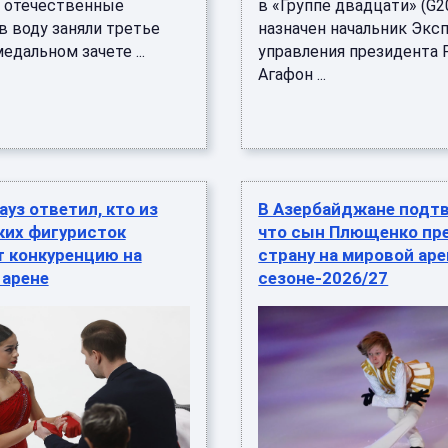
 отечественные
в «Группе двадцати» (G2
в воду заняли третье
назначен начальник Экс
едальном зачете ...
управления президента
Агафон ...
ауз ответил, кто из
В Азербайджане подт
ких фигуристок
что сын Плющенко пр
т конкуренцию на
страну на мировой аре
 арене
сезоне-2026/27