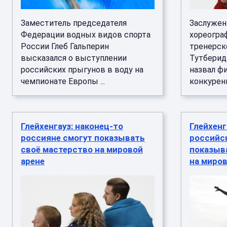
Заместитель председателя
Заслужен
Федерации водных видов спорта
хореогра
России Глеб Гальперин
тренерск
высказался о выступлении
Тутберид
российских прыгунов в воду на
назвал фи
чемпионате Европы ...
конкуренц
Глейхенгауз: наконец-то
Глейхенг
россияне смогут показывать
российс
своё мастерство на мировой
показыв
арене
на миров