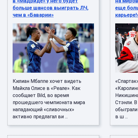
в «Мадриде» у него будет
на миров
больше шансов выиграть ЛЧ,
еще боль
чем в «Баварии»
карьере!
Килиан Мбаппе хочет видеть
«Спартак
Майкла Олисе в «Реале». Как
«Каролин
сообщает Bild, во время
Никишина
прошедшего чемпионата мира
Стэнли. 
нападающий «сливочных»
обыграли 
активно предлагал ви ...
в ш ...