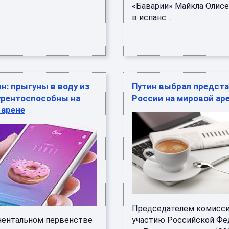
«Баварии» Майкла Олисе
в испанс ...
н: прыгуны в воду из
Путин выбрал предст
урентоспособны на
России на мировой ар
 арене
Председателем комисси
нентальном первенстве
участию Российской Фе