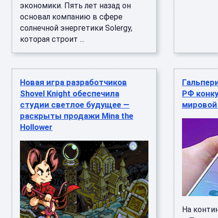
экономики. Пять лет назад он
основал компанию в сфере
солнечной энергетики Solergy,
которая строит ...
Новая игра разработчиков
Гальпери
Shovel Knight обеспечила
РФ конк
студии светлое будущее —
мировой
раскрыты продажи Mina the
Hollower
На конти