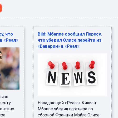
у, что
Bild: Мбаппе сообщил Пересу,
в «Реал»
что убедил Олисе перейти из
«Баварии» в «Реал»
лиан
денту
Нападающий «Реала» Килиан
рентино
Мбаппе убедил партнера по
ера
сборной Франции Майла Олисе