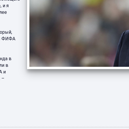
 и я
лее
орый,
ей ФИФА
нда в
ли в
А и
 –