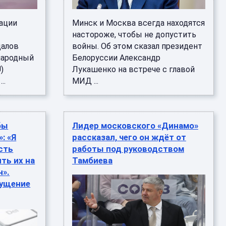
ации
Минск и Москва всегда находятся
настороже, чтобы не допустить
далов
войны. Об этом сказал президент
народный
Белоруссии Александр
)
Лукашенко на встрече с главой
..
МИД ...
бы
Лидер московского «Динамо»
: «Я
рассказал, чего он ждёт от
есть
работы под руководством
ть их на
Тамбиева
н».
щущение