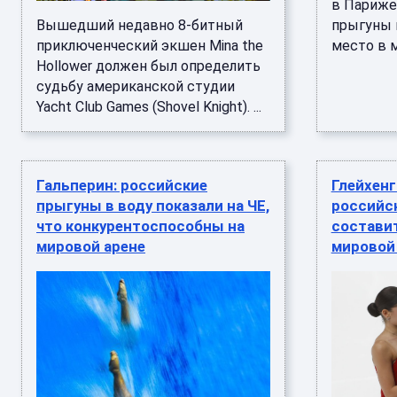
в Париже
Вышедший недавно 8-битный
прыгуны 
приключенческий экшен Mina the
место в м
Hollower должен был определить
судьбу американской студии
Yacht Club Games (Shovel Knight). ...
Гальперин: российские
Глейхенг
прыгуны в воду показали на ЧЕ,
российс
что конкурентоспособны на
состави
мировой арене
мировой