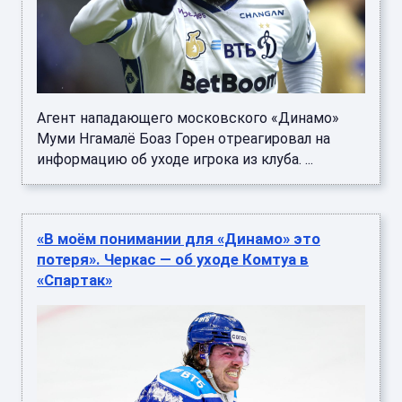
Агент нападающего московского «Динамо»
Муми Нгамалё Боаз Горен отреагировал на
информацию об уходе игрока из клуба. ...
«В моём понимании для «Динамо» это
потеря». Черкас — об уходе Комтуа в
«Спартак»