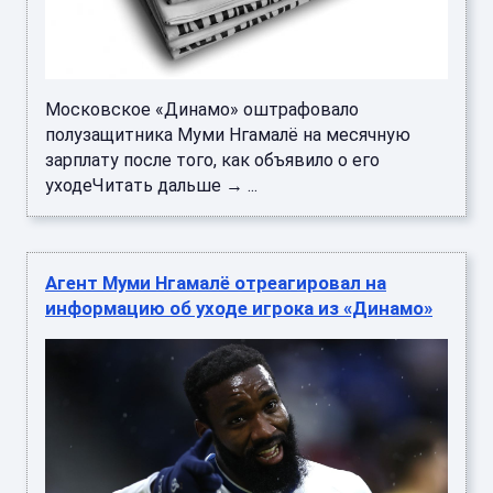
Московское «Динамо» оштрафовало
полузащитника Муми Нгамалё на месячную
зарплату после того, как объявило о его
уходеЧитать дальше → ...
Агент Муми Нгамалё отреагировал на
информацию об уходе игрока из «Динамо»