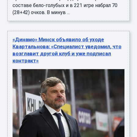
составе бело-голубых и в 221 игре набрал 70
(28+42) очков. В минув ...
«Динамо» Минск объявило об уходе
Квартальнова: «Специалист уведомил, что
возглавит другой клуб и уже подписал
контракт»