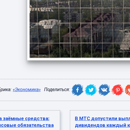
брика:
«Экономика»
Поделиться:
а заёмные средства:
В МТС допустили вып
нсовые обязательства
дивидендов каждый к