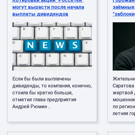
Котировки акций "Россетей"
Горожан
могут вырасти после начала
заёмные 
выплаты дивидендов
"заблок
Если бы были выплачены
Жительни
дивиденды, то компания, конечно,
Саратова
стоила бы кратно больше,
жертвой 
отметил глава предприятия
мошенник
Андрей Рюмин ...
по регион
летняя гор 