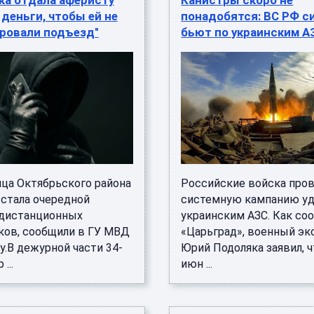
ка отдала аферисту
Канистры скоро не
деньги, чтобы ей не
понадобятся: ВС РФ с
ировали подъезд"
бьют по украинским А
ца Октябрьского района
Российские войска про
 стала очередной
системную кампанию уд
дистанционных
украинским АЗС. Как со
ов, сообщили в ГУ МВД
«Царьград», военный эк
у.В дежурной части 34-
Юрий Подоляка заявил, ч
...
июн ...