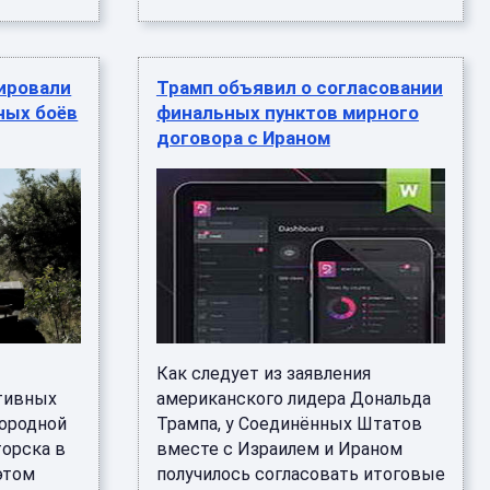
ировали
Трамп объявил о согласовании
ных боёв
финальных пунктов мирного
договора с Ираном
Как следует из заявления
ктивных
американского лидера Дональда
городной
Трампа, у Соединённых Штатов
торска в
вместе с Израилем и Ираном
этом
получилось согласовать итоговые