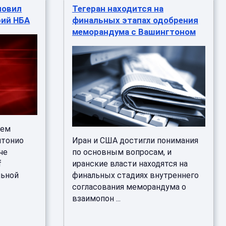
новил
Тегеран находится на
рий НБА
финальных этапах одобрения
меморандума с Вашингтоном
оем
нтонио
Иран и США достигли понимания
че
по основным вопросам, и
f
иранские власти находятся на
льной
финальных стадиях внутреннего
согласования меморандума о
взаимопон ...