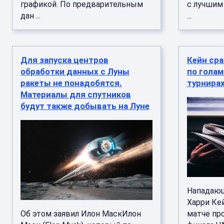
графикой. По предварительным
с лучшим
дан ...
...
Для запуска центров
Кейн сра
обработки данных с Луны
по гола
ракеты не понадобятся.
турнирах
Материалы для спутников
будут также добывать на Луне
Нападающ
Харри Ке
Об этом заявил Илон МаскИлон
матче пр