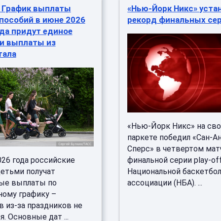
: График выплаты
«Нью-Йорк Никс» уста
пособий в июне 2026
рекорд финальных се
гда придут единое
 и выплаты из
тала
«Нью-Йорк Никс» на св
паркете победил «Сан-А
Сперс» в четвертом мат
026 года российские
финальной серии play-of
детьми получат
Национальной баскетбо
ые выплаты по
ассоциации (НБА). ...
ному графику –
в из-за праздников не
. Основные дат ...