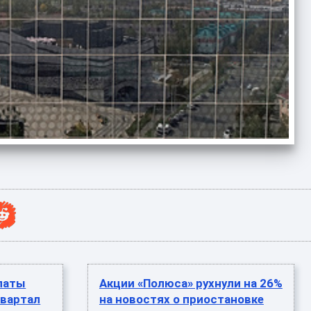
латы
Акции «Полюса» рухнули на 26%
вартал
на новостях о приостановке