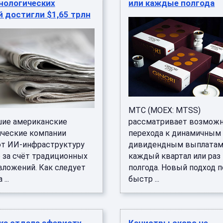
нологических
или каждые полгода
 достигли $1,65 трлн
МТС (MOEX: MTSS)
ие американские
рассматривает возмож
ические компании
перехода к динамичным
т ИИ-инфраструктуру
дивидендным выплатам
о за счёт традиционных
каждый квартал или раз
вложений. Как следует
полгода. Новый подход 
...
быстр ...