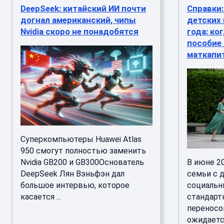
DeepSeek: китайский ИИ почти
Справки
догнал американский, чипы
детских 
Nvidia скоро не понадобятся
года: ко
пособие
маткапи
Суперкомпьютеры Huawei Atlas
950 смогут полностью заменить
Nvidia GB200 и GB300Основатель
В июне 2
DeepSeek Лян Вэньфэн дал
семьи с 
большое интервью, которое
социальн
касается ...
стандарт
переносо
ожидается