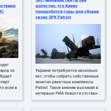
Экс-чиновник Пентагона
истемно
допустил, что Киеву
ЗС
понадобятся годы для сборки
своих ЗРК Patriot
водят
аров по
Украине потребуются несколько
общает
лет, чтобы собрать собственные
сперт
зенитно-ракетные комплексы
то если в
Patriot. Такое мнение высказал в
интервью РИА Новости отставн ...