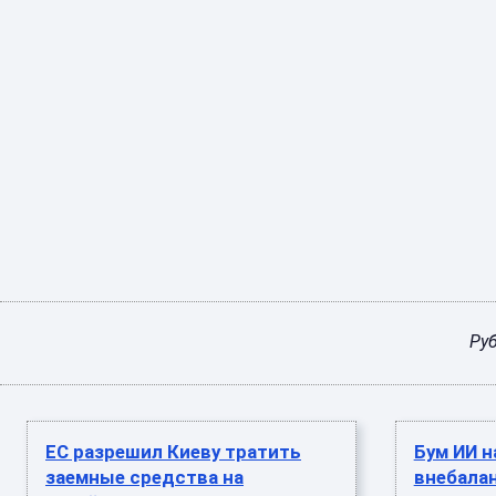
Ру
ЕС разрешил Киеву тратить
Бум ИИ н
заемные средства на
внебала