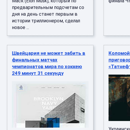
Маск (Elon Musk), который по
финала ЧМ-
предварительным подсчетам со
дня на день станет первым в
истории триллионером, сделал
новое ...
Швейцария не может забить в
Коломой
финальных матчах
приговор
чемпионатов мира по хоккею
«Татнеф
249 минут 31 секунду
Украинск