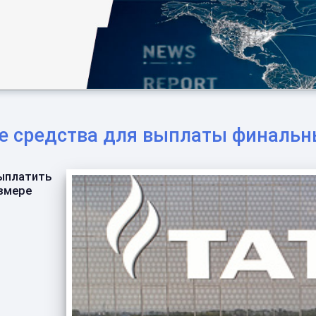
ые средства для выплаты финаль
выплатить
азмере