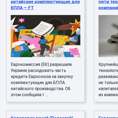
китайские комплектующие для
пяти тех
БПЛА — FT
компаний
Еврокомиссия (ЕК) разрешила
Крупнейш
Украине расходовать часть
технолог
кредита Евросоюза на закупку
развиваю
комплектующих для БПЛА
не тольк
китайского производства. Об
капитало
этом сообщила г ...
из анализа 