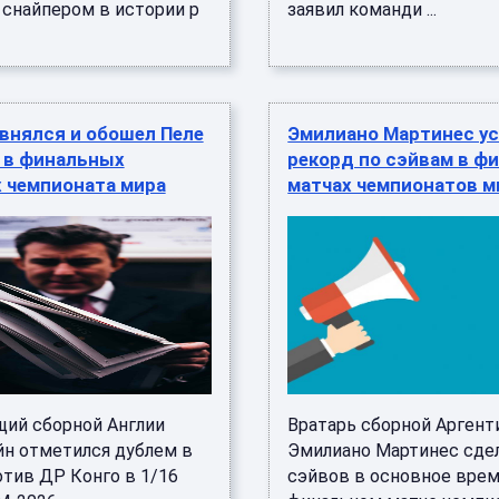
 снайпером в истории р
заявил команди ...
внялся и обошел Пеле
Эмилиано Мартинес у
м в финальных
рекорд по сэйвам в ф
 чемпионата мира
матчах чемпионатов м
ий сборной Англии
Вратарь сборной Арген
йн отметился дублем в
Эмилиано Мартинес сдел
отив ДР Конго в 1/16
сэйвов в основное врем