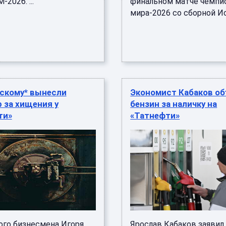
2026. ...
финальном матче чемпи
мира-2026 со сборной Исп
скому* вынесли
Экономист Кабаков о
 за хищения у
бензин за наличку на
ти»
«Татнефти»
ого бизнесмена Игоря
Ярослав Кабаков заявил 