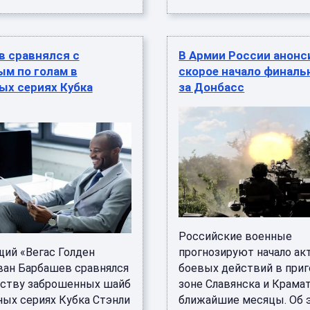
в сравнялся с
В Армии России анонс
ым по голам в
скорое начало финаль
ых сериях Кубка
за Донбасс
Российские военные
ий «Вегас Голден
прогнозируют начало а
ван Барбашев сравнялся
боевых действий в при
еству заброшенных шайб
зоне Славянска и Крама
ных сериях Кубка Стэнли
ближайшие месяцы. Об 