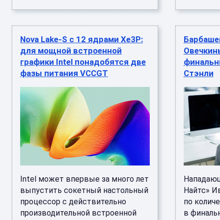
Nova Lake-S с 12 ядрами Xe3P:
Барбаше
для мощной встроенной
Овечкин
графики Intel понадобятся две
финальн
фазы питания VCCGT
Стэнли
Intel может впервые за много лет
Нападающ
выпустить сокетный настольный
Найтс» И
процессор с действительно
по колич
производительной встроенной
в финаль