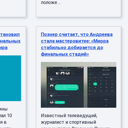
положе ...
становил
Познер считает, что Андреева
инальных
стала мастеровитее: «Мирра
ира
стабильно добирается до
финальных стадий»
тины
ал 10
Известный телеведущий,
я в
журналист и спортивный