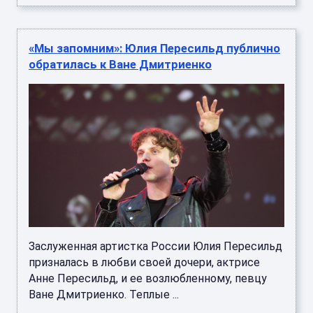
«Мы запомним»: Юлия Пересильд публично
обратилась к Ване Дмитриенко
Заслуженная артистка России Юлия Пересильд
призналась в любви своей дочери, актрисе
Анне Пересильд, и ее возлюбленному, певцу
Ване Дмитриенко. Теплые ...