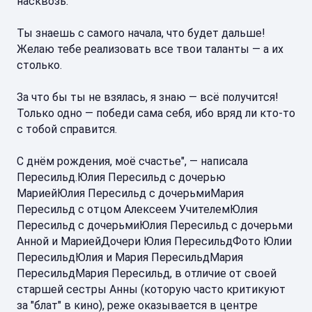
насквозь.
Ты знаешь с самого начала, что будет дальше!
Желаю тебе реализовать все твои таланты — а их
столько.
За что бы ты не взялась, я знаю — всё получится!
Только одно — победи сама себя, ибо вряд ли кто-то
с тобой справится.
С днём рождения, моё счастье", — написала
Пересильд.Юлия Пересильд с дочерью
МариейЮлия Пересильд с дочерьмиМария
Пересильд с отцом Алексеем УчителемЮлия
Пересильд с дочерьмиЮлия Пересильд с дочерьми
Анной и МариейДочери Юлия ПересильдФото Юлии
ПересильдЮлия и Мария ПересильдМария
ПересильдМария Пересильд, в отличие от своей
старшей сестры Анны (которую часто критикуют
за "блат" в кино), реже оказывается в центре