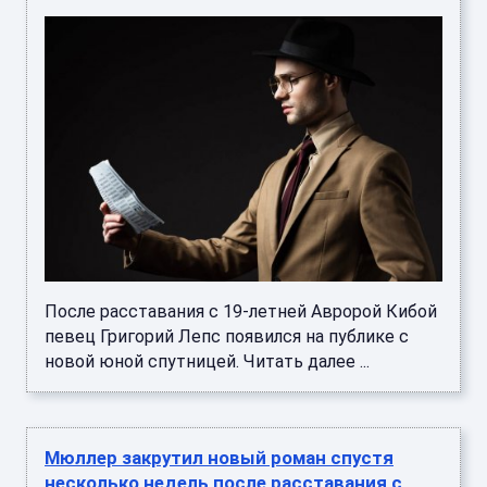
После расставания с 19-летней Авророй Кибой
певец Григорий Лепс появился на публике с
новой юной спутницей. Читать далее ...
Мюллер закрутил новый роман спустя
несколько недель после расставания с