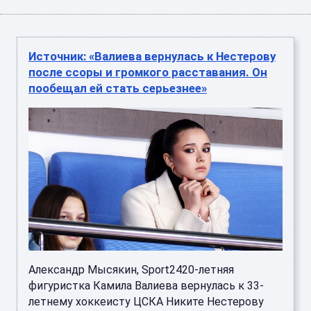
Источник: «Валиева вернулась к Нестерову
после ссоры и громкого расставания. Он
пообещал ей стать серьезнее»
Александр Мысякин, Sport2420-летняя
фигуристка Камила Валиева вернулась к 33-
летнему хоккеисту ЦСКА Никите Нестерову