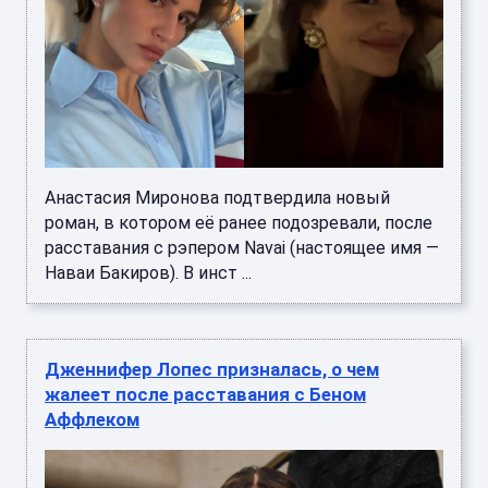
Анастасия Миронова подтвердила новый
роман, в котором её ранее подозревали, после
расставания с рэпером Navai (настоящее имя —
Наваи Бакиров). В инст ...
Дженнифер Лопес призналась, о чем
жалеет после расставания с Беном
Аффлеком