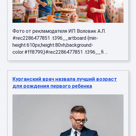
Фото от рекламодателя ИП Воловик А.Л.
#rec2286477851 .t396__artboard {min-
height:610px;height:80vh;background-
color:#ff8799;}#rec2286477851 .t396__fi ...
Курганский врач назвала лучший возраст
для рождения первого ребенка