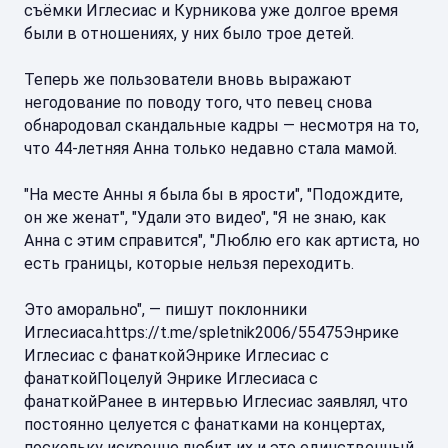
съёмки Иглесиас и Курникова уже долгое время
были в отношениях, у них было трое детей.
Теперь же пользователи вновь выражают
негодование по поводу того, что певец снова
обнародовал скандальные кадры — несмотря на то,
что 44-летняя Анна только недавно стала мамой.
"На месте Анны я была бы в ярости", "Подождите,
он же женат", "Удали это видео", "Я не знаю, как
Анна с этим справится", "Люблю его как артиста, но
есть границы, которые нельзя переходить.
Это аморально", — пишут поклонники
Иглесиаса.https://t.me/spletnik2006/55475Энрике
Иглесиас с фанаткойЭнрике Иглесиас с
фанаткойПоцелуй Энрике Иглесиаса с
фанаткойРанее в интервью Иглесиас заявлял, что
постоянно целуется с фанатками на концертах,
поскольку искренне любит их и это единственный