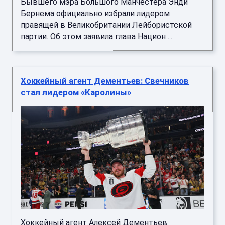
Бывшего мэра Большого Манчестера Энди
Бернема официально избрали лидером
правящей в Великобритании Лейбористской
партии. Об этом заявила глава Национ ...
Хоккейный агент Дементьев: Свечников
стал лидером «Каролины»
Хоккейный агент Алексей Дементьев