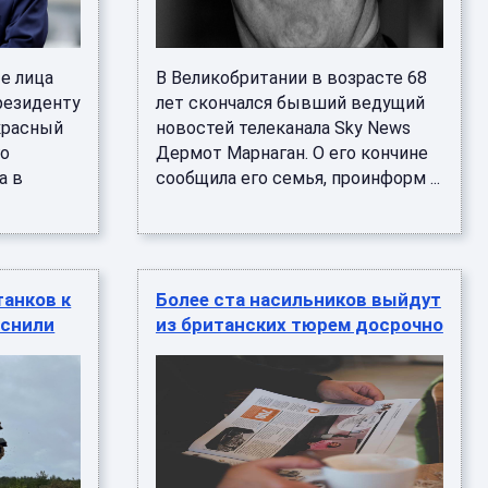
е лица
В Великобритании в возрасте 68
резиденту
лет скончался бывший ведущий
красный
новостей телеканала Sky News
го
Дермот Марнаган. О его кончине
а в
сообщила его семья, проинформ ...
танков к
Более ста насильников выйдут
яснили
из британских тюрем досрочно