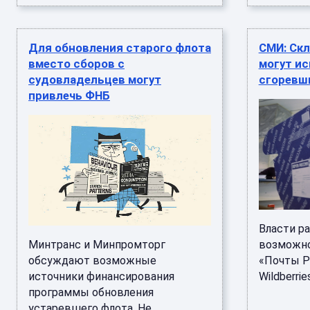
Для обновления старого флота
СМИ: Ск
вместо сборов с
могут и
судовладельцев могут
сгоревши
привлечь ФНБ
Власти р
Минтранс и Минпромторг
возможно
обсуждают возможные
«Почты Р
источники финансирования
Wildberrie
программы обновления
устаревшего флота. Не