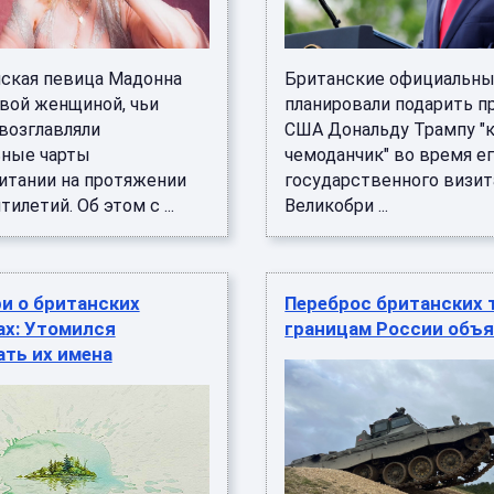
ская певица Мадонна
Британские официальны
рвой женщиной, чьи
планировали подарить п
возглавляли
США Дональду Трампу "
ные чарты
чемоданчик" во время е
итании на протяжении
государственного визит
тилетий. Об этом с ...
Великобри ...
и о британских
Переброс британских 
ах: Утомился
границам России объ
ть их имена