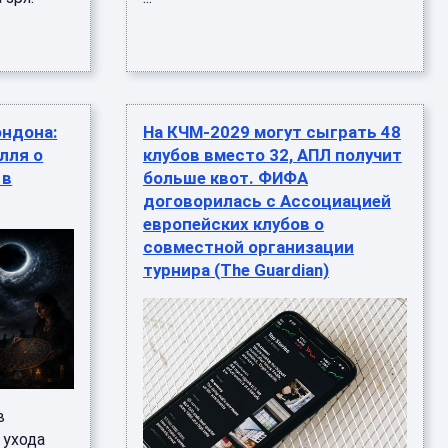
ондона:
На КЧМ-2029 могут сыграть 48
лля о
клубов вместо 32, АПЛ получит
 в
больше квот. ФИФА
договорилась с Ассоциацией
европейских клубов о
совместной организации
турнира (The Guardian)
в
 ухода