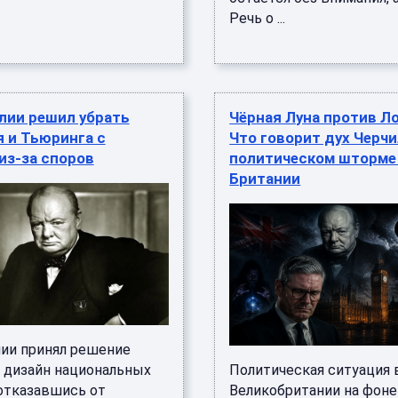
Речь о ...
лии решил убрать
Чёрная Луна против Л
 и Тьюринга с
Что говорит дух Черчи
из-за споров
политическом шторме
Британии
лии принял решение
 дизайн национальных
Политическая ситуация 
 отказавшись от
Великобритании на фоне