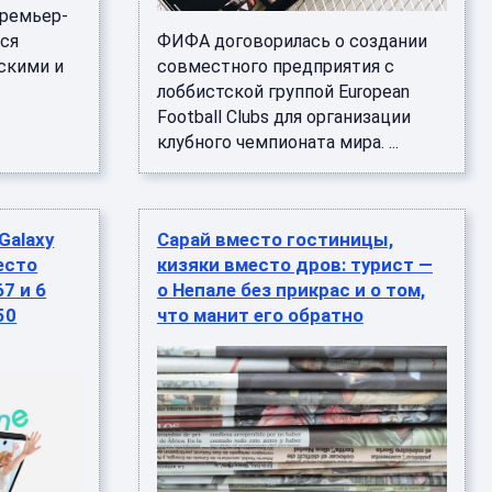
премьер-
ся
ФИФА договорилась о создании
скими и
совместного предприятия с
лоббистской группой European
Football Clubs для организации
клубного чемпионата мира. ...
Galaxy
Сарай вместо гостиницы,
есто
кизяки вместо дров: турист —
67 и 6
о Непале без прикрас и о том,
50
что манит его обратно