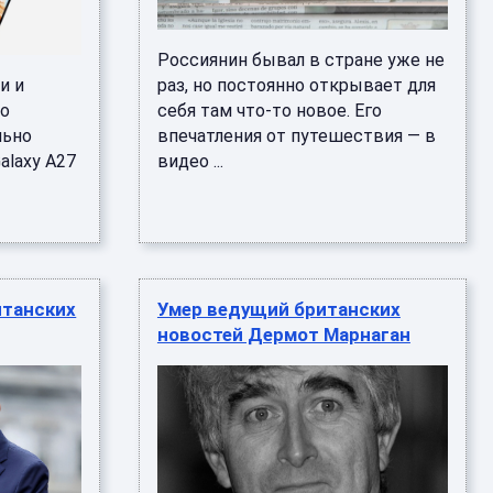
Россиянин бывал в стране уже не
и и
раз, но постоянно открывает для
то
себя там что-то новое. Его
льно
впечатления от путешествия — в
alaxy A27
видео ...
итанских
Умер ведущий британских
новостей Дермот Марнаган