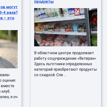
о
продукты
ов могут
3-4 раза?
а – это
В областном центре продолжает
работу соцучреждение «Ветеран».
Здесь льготники определенных
категорий приобретают продукты
еала»
со скидкой. Спе ...
о оценил
м вместе
 клуб.
епен, я оч