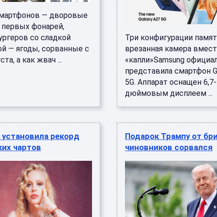
мартфонов — дворовые
 первых фонарей,
ургеров со сладкой
Три конфигурации памят
ой — ягоды, сорванные с
врезанная камера вмес
та, а как жвач ...
«капли»Samsung официа
представила смартфон G
5G. Аппарат оснащен 6,7-
дюймовым дисплеем ...
 установила рекорд
Подарок Трампу от бр
ких чартов
чиновников сорвался