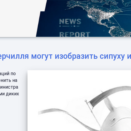
ерчилля могут изобразить сипуху
аций по
енить на
министра
ми диких