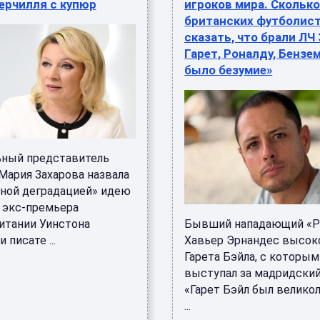
ерчилля с купюр
игроков мира. Скольк
британских футболист
сказать, что брали ЛЧ 
Гарет, Роналду, Бензем
было безумие»
ный представитель
ария Захарова назвала
ной деградацией» идею
 экс-премьера
итании Уинстона
Бывший нападающий «Р
 писате ...
Хавьер Эрнандес высок
Гарета Бэйла, с которы
выступал за мадридский
«Гарет Бэйл был великол
...