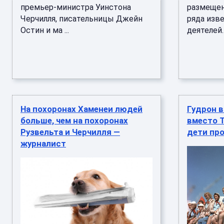
премьер-министра Уинстона
размещен
Черчилля, писательницы Джейн
ряда изв
Остин и ма ...
деятелей. О
На похоронах Хаменеи людей
Гудрон в
больше, чем на похоронах
вместо T
Рузвельта и Черчилля —
дети пр
журналист