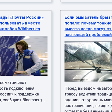
лады «Почты России»
Если омыватель брызг
спользовать вместо
попало: почему тонкие
х хабов Wildberries
вместо веера могут с
настоящей проблемой
ассматривают
сть подключения
Перед выездом на заго
оссии» к поддержке
трассу водители традиц
s, сообщает Bloomberg ...
оценивают уровень мас
состояние шин, но одна 
остается без внимания, а