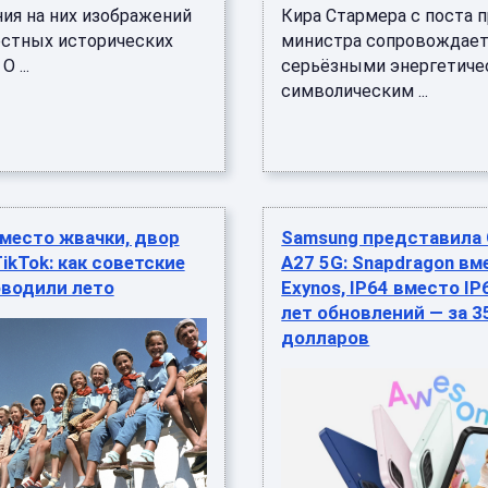
ия на них изображений
Кира Стармера с поста 
естных исторических
министра сопровождает
 ...
серьёзными энергетиче
символическим ...
место жвачки, двор
Samsung представила 
ikTok: как советские
A27 5G: Snapdragon вм
оводили лето
Exynos, IP64 вместо IP
лет обновлений — за 3
долларов