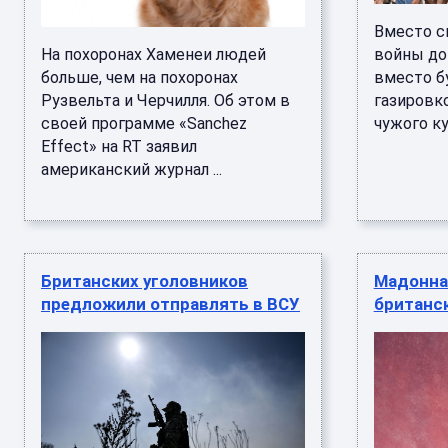
Вместо с
На похоронах Хаменеи людей
войны до
больше, чем на похоронах
вместо б
Рузвельта и Черчилля. Об этом в
газировк
своей программе «Sanchez
чужого кус
Effect» на RT заявил
американский журнал ...
Британских уголовников
Мадонна
предложили отправлять в ВСУ
британс