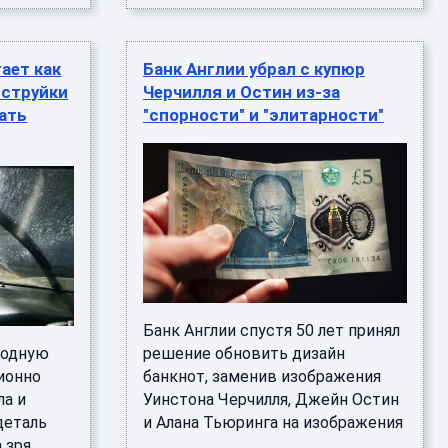
ает как
Банк Англии убрал с купюр
 струйки
Черчилля и Остин из-за
тать
"спорности" и "элитарности"
Банк Англии спустя 50 лет принял
родную
решение обновить дизайн
ионно
банкнот, заменив изображения
ла и
Уинстона Черчилля, Джейн Остин
деталь
и Алана Тьюринга на изображения
 зря.
...