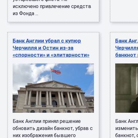
исключено привлечение средств
из Фонда ...
Банк Англии убрал с купюр
Банк Анг
Черчилля и Остин из-за
Черчилля
«спорности» и «элитарности»
банкнот 
Банк Англии принял решение
Банк Анг
обновить дизайн банкнот, убрав с
изменить
них изображения бывшего
банкнот,