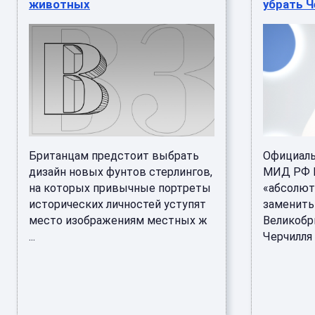
животных
убрать Ч
Британцам предстоит выбрать
Официаль
дизайн новых фунтов стерлингов,
МИД РФ М
на которых привычные портреты
«абсолют
исторических личностей уступят
заменить
место изображениям местных ж
Великобр
...
Черчилля и