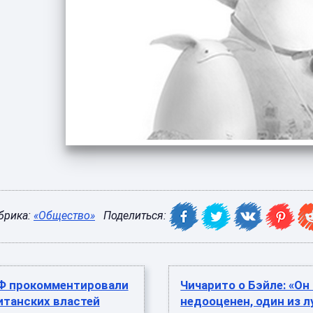
брика:
«Общество»
Поделиться:
Ф прокомментировали
Чичарито о Бэйле: «Он
итанских властей
недооценен, один из 