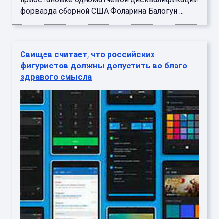
форварда сборной США Фоларина Балогун ...
Свищев считает, что российских
фигуристов должны допустить во благо
здравого смысла