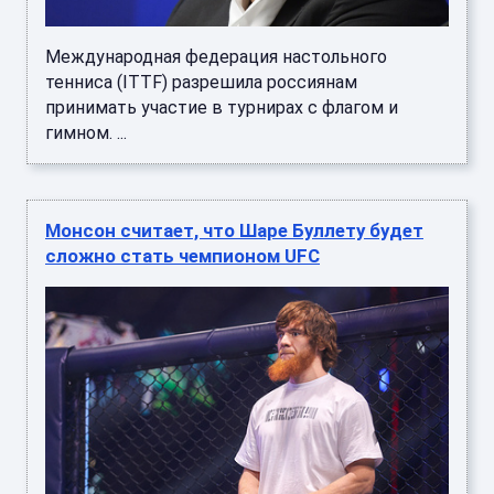
Международная федерация настольного
тенниса (ITTF) разрешила россиянам
принимать участие в турнирах с флагом и
гимном. ...
Монсон считает, что Шаре Буллету будет
сложно стать чемпионом UFC