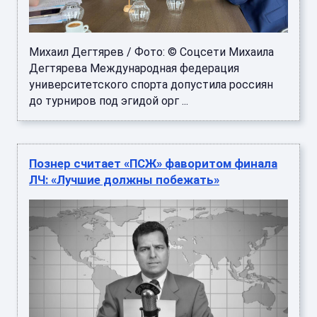
Михаил Дегтярев / Фото: © Соцсети Михаила
Дегтярева Международная федерация
университетского спорта допустила россиян
до турниров под эгидой орг ...
Познер считает «ПСЖ» фаворитом финала
ЛЧ: «Лучшие должны побежать»