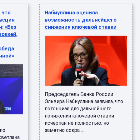
 что
Набиуллина оценила
веция
возможность дальнейшего
: «Без
снижения ключевой ставки
хоккей,
Победа
нной»
Председатель Банка России
Эльвира Набиуллина заявила, что
потенциал для дальнейшего
понижения ключевой ставки
исчерпан не полностью, но
 по
заметно сокра ...
Светлана