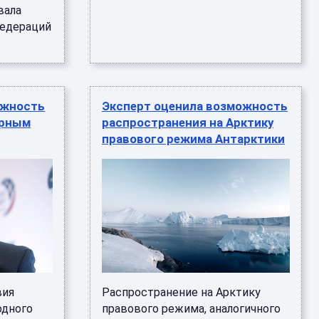
вала
федераций
ожность
Эксперт оценила возможность
ерным
распространения на Арктику
правового режима Антарктики
вия
Распространение на Арктику
одного
правового режима, аналогичного