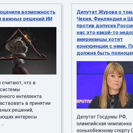
 оценила возможность
Депутат Журова о том,
и важных решений ИИ
Чехия, Финляндия и Ш
против допуска России
нас это какой‑то недо
американцы хотят
конкуренции с нами. 
должна быть полноце
 считают, что в
 системы
енного интеллекта
частвовать в принятии
вных решений,
ающих интересы
Депутат Госдумы РФ,
..
олимпийская чемпионка
конькобежному спорту 