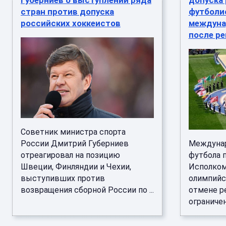
Губерниев о выступлении ряда
допуска
стран против допуска
футболи
российских хоккеистов
междуна
после р
Советник министра спорта
России Дмитрий Губерниев
Междунар
отреагировал на позицию
футбола 
Швеции, Финляндии и Чехии,
Исполком
выступивших против
олимпийс
возвращения сборной России по ...
отмене р
ограничен