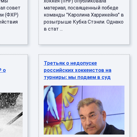
думы
хоккея (IIHF) опубликовала
ал совет
материал, посвященный победе
и (ФХР)
команды "Каролина Харрикейнз" в
ействия
розыгрыше Кубка Стэнли. Однако
в стат ...
Третьяк о недопуске
Р о
российских хоккеистов на
турниры: мы подаем в суд