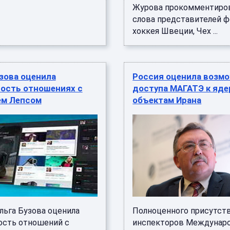
Журова прокомментиро
слова представителей 
хоккея Швеции, Чех ...
зова оценила
Россия оценила возм
ость отношениях с
доступа МАГАТЭ к яд
ем Лепсом
объектам Ирана
льга Бузова оценила
Полноценного присутст
сть отношений с
инспекторов Междунар