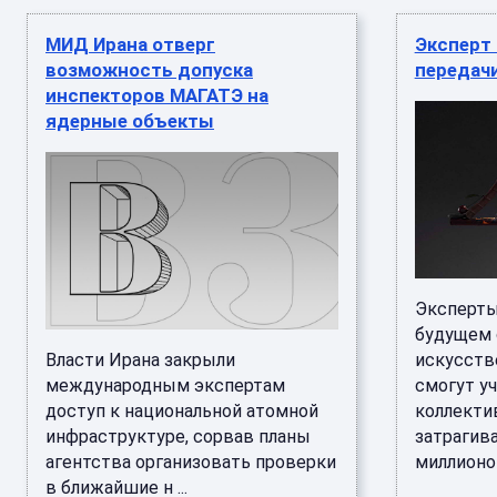
МИД Ирана отверг
Эксперт
возможность допуска
передач
инспекторов МАГАТЭ на
ядерные объекты
Эксперты
будущем
Власти Ирана закрыли
искусств
международным экспертам
смогут у
доступ к национальной атомной
коллекти
инфраструктуре, сорвав планы
затрагив
агентства организовать проверки
миллионо .
в ближайшие н ...