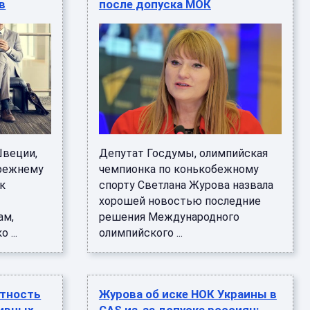
в
после допуска МОК
Швеции,
Депутат Госдумы, олимпийская
прежнему
чемпионка по конькобежному
к
спорту Светлана Журова назвала
хорошей новостью последние
ам,
решения Международного
 ...
олимпийского ...
ятность
Журова об иске НОК Украины в