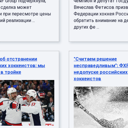
F Group подчеркнула,
чемпион и депутат Гос
я сделка может
Вячеслав Фетисов призв
и при пересмотре цены
Федерации хоккея Росси
ий реализации ...
обратить внимание на д
других фе ...
об отстранении
"Считаем решение
их хоккеистов: мы
несправедливым": ФХ
в тройке
недопуске российских
хоккеистов