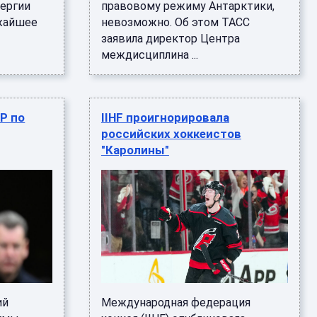
нергии
правовому режиму Антарктики,
ижайшее
невозможно. Об этом ТАСС
заявила директор Центра
междисциплина ...
Р по
IIHF проигнорировала
российских хоккеистов
"Каролины"
ий
Международная федерация