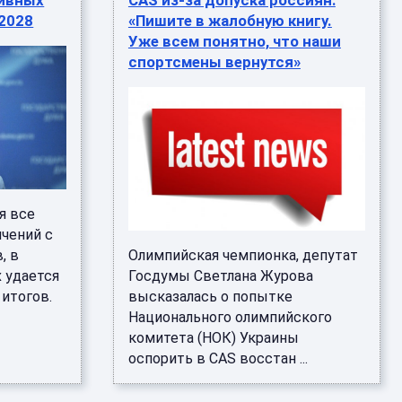
тивных
CAS из-за допуска россиян:
2028
«Пишите в жалобную книгу.
Уже всем понятно, что наши
спортсмены вернутся»
я все
ичений с
, в
Олимпийская чемпионка, депутат
 удается
Госдумы Светлана Журова
итогов.
высказалась о попытке
Национального олимпийского
комитета (НОК) Украины
оспорить в CAS восстан ...