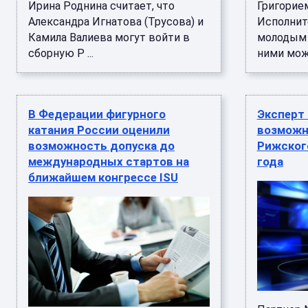
Ирина Роднина считает, что
Григорие
Александра Игнатова (Трусова) и
Исполнит
Камила Валиева могут войти в
молодым 
сборную Р ...
ними може
В Федерации фигурного
Эксперт
катания России оценили
возможн
возможность допуска до
Рижского
международных стартов на
года
ближайшем конгрессе ISU