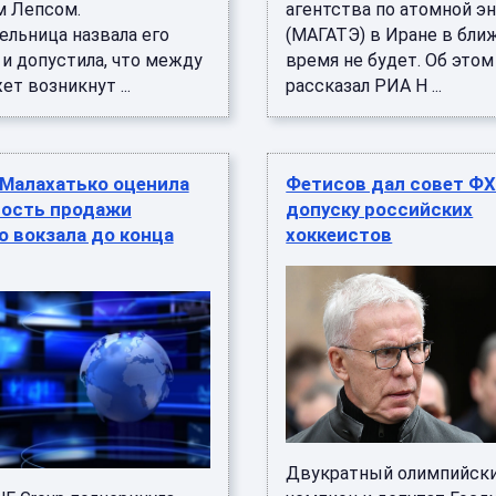
м Лепсом.
агентства по атомной э
ельница назвала его
(МАГАТЭ) в Иране в бл
и допустила, что между
время не будет. Об этом
т возникнут ...
рассказал РИА Н ...
 Малахатько оценила
Фетисов дал совет ФХ
ость продажи
допуску российских
 вокзала до конца
хоккеистов
Двукратный олимпийск