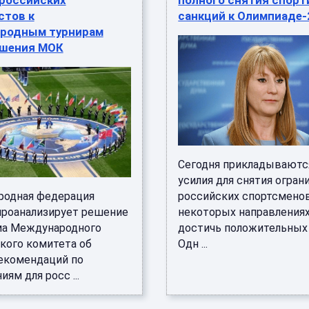
 российских
полного снятия спор
стов к
санкций к Олимпиаде-
родным турнирам
ешения МОК
Сегодня прикладываютс
усилия для снятия огран
одная федерация
российских спортсменов
проанализирует решение
некоторых направлениях
а Международного
достичь положительных 
кого комитета об
Одн ...
екомендаций по
иям для росс ...