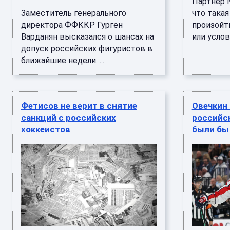
Партнер N
Заместитель генерального
что така
директора ФФККР Гурген
произойт
Варданян высказался о шансах на
или услов
допуск российских фигуристов в
ближайшие недели. ...
Фетисов не верит в снятие
Овечкин 
санкций с российских
российск
хоккеистов
были бы 