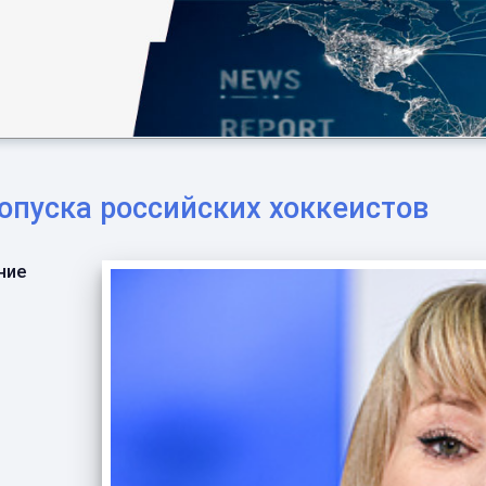
опуска российских хоккеистов
ние