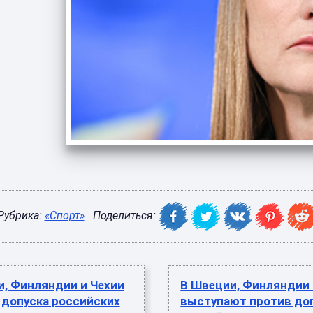
Рубрика:
«Спорт»
Поделиться:
и, Финляндии и Чехии
В Швеции, Финляндии 
 допуска российских
выступают против до