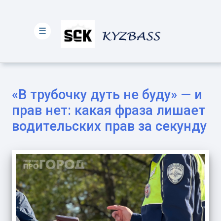
☰
«В трубочку дуть не буду» — и
прав нет: какая фраза лишает
водительских прав за секунду