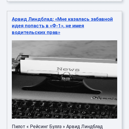
Арвид Линдблад: «Мне казалась забавной
идея попасть в «Ф-1», не имея
водительских прав»
Пилот « Рейсинг Буллз » Арвид Линдблад