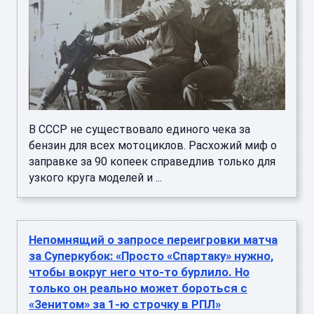
В СССР не существовало единого чека за
бензин для всех мотоциклов. Расхожий миф о
заправке за 90 копеек справедлив только для
узкого круга моделей и ...
Непомнящий о запросе переигровки матча
за Суперкубок: «Просто «Спартаку» нужно,
чтобы вокруг него что-то бурлило. Но
только он реально может бороться с
«Зенитом» за 1-ю строчку в РПЛ»