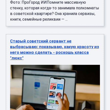
Фото: ПроГород ИИПомните массивную
стенку, которая когда‑то занимала полкомнаты
в советской квартире? Она хранила сервизы,
книги, семейные реликвии — ...
Старый советский сервант не
выбрасываю: показываю, какую красоту из
него можно сделать - роскошь класса
"люкс"