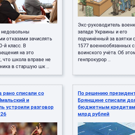
Экс-руководитель военк
 недовольны
западе Украины и его
и отказами зачислять
подчинённый за взятки 
0-й класс. В
1577 военнообязанных с
ещения на это
воинского учёта. Об это
, что школа вправе не
генпрокурор ...
ника в старшую шк ...
 рано списали со
По решению президен
Ямальский и
Брянщине списали дол
ль устроили разговор
бюджетным кредитам 
026
млрд рублей