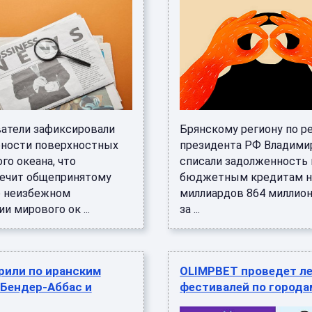
атели зафиксировали
Брянскому региону по 
ености поверхностных
президента РФ Владими
го океана, что
списали задолженность 
ечит общепринятому
бюджетным кредитам н
 неизбежном
миллиардов 864 миллион
и мирового ок ...
за ...
рили по иранским
OLIMPBET проведет ле
 Бендер-Аббас и
фестивалей по города