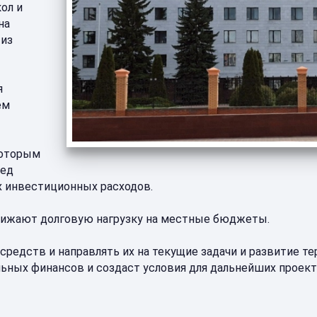
ол и
на
 из
я
ем
которым
ред
 инвестиционных расходов.
снижают долговую нагрузку на местные бюджеты.
редств и направлять их на текущие задачи и развитие тер
ьных финансов и создаст условия для дальнейших проект