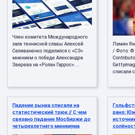
Член комитета Международного
зала теннисной славы Алексей
Ламин Ям
Селиваненко поделился с «СЭ»
/ Фото: © 
мнением о победе Александра
Contributo
Зверева на «Ролан Гаррос». ...
Gettyimag
списали со
Падение рынка списали на
Гольфст
статистический трюк // С чем
рано: Ю
связано падание Мосбиржи до
источни
четырехлетнего минимума
солёнос