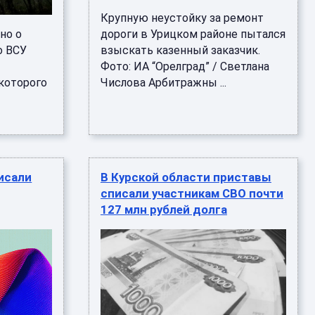
Крупную неустойку за ремонт
но о
дороги в Урицком районе пытался
о ВСУ
взыскать казенный заказчик.
Фото: ИА “Орелград” / Светлана
которого
Числова Арбитражны ...
исали
В Курской области приставы
списали участникам СВО почти
127 млн рублей долга