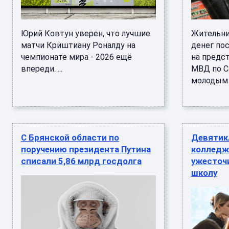
Юрий Ковтун уверен, что лучшие
Жительни
матчи Криштиану Роналду на
денег по
чемпионате мира - 2026 ещё
на предс
впереди. ...
МВД по С
молодым ч
С Брянской области по
Девятик
поручению президента Путина
колледж 
списали 5,86 млрд госдолга
ужесточ
школу