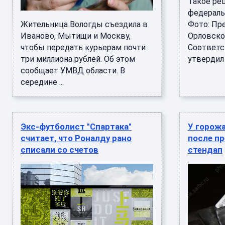
Такое ре
федераль
Жительница Вологды съездила в
Фото: Пр
Иваново, Мытищи и Москву,
Орловско
чтобы передать курьерам почти
Соответ
три миллиона рублей. Об этом
утвердил 
сообщает УМВД области. В
середине ...
Экс-футболист "Спартака"
У горожа
считает, что Роналду рано
после п
списали со счетов
стендап