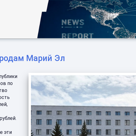
ородам Марий Эл
публики
ов по
тво
ость
лей,
рублей.
е эти