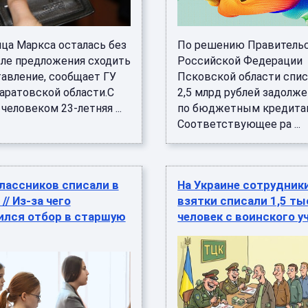
ца Маркса осталась без
По решению Правитель
сле предложения сходить
Российской Федерации
тавление, сообщает ГУ
Псковской области спис
аратовской области.С
2,5 млрд рублей задолж
еловеком 23-летняя ...
по бюджетным кредита
Соответствующее ра ...
лассников списали в
На Украине сотрудник
// Из-за чего
взятки списали 1,5 т
ился отбор в старшую
человек с воинского у