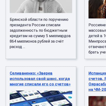
Брянской области по поручению
президента России списали
Россияне
задолженность по бюджетным
массовым
кредитам на сумму 5 миллиардов
детей в 1
864 миллионов рублей за счёт
Минпросв
расход ...
отвечают
брать уче
Селиваненко: «Зверев
Испанцев
использовал свой шанс, когда
счетов. 
многие списали его со счетов»
Оярасаб
на ЧМ-2