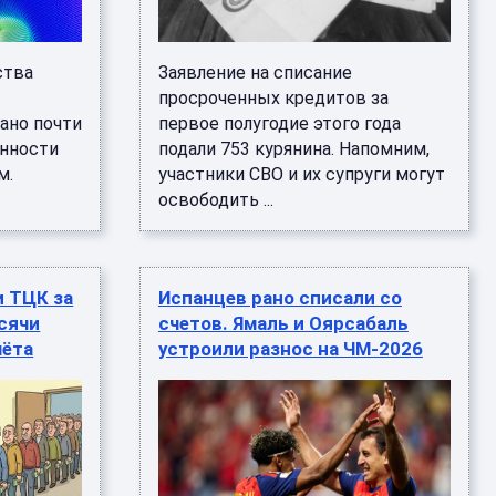
ства
Заявление на списание
просроченных кредитов за
ано почти
первое полугодие этого года
енности
подали 753 курянина. Напомним,
м.
участники СВО и их супруги могут
освободить ...
и ТЦК за
Испанцев рано списали со
ысячи
счетов. Ямаль и Оярсабаль
чёта
устроили разнос на ЧМ-2026