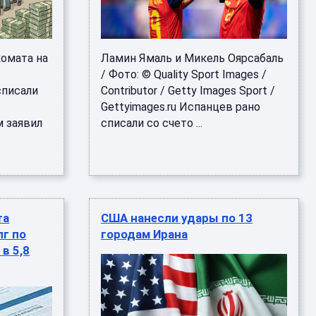
омата на
Ламин Ямаль и Микель Оярсабаль
/ Фото: © Quality Sport Images /
списали
Contributor / Getty Images Sport /
Gettyimages.ru Испанцев рано
м заявил
списали со счето ...
та
США нанесли удары по 13
г по
городам Ирана
в 5,8