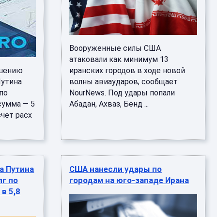
Вооруженные силы США
атаковали как минимум 13
ешению
иранских городов в ходе новой
Путина
волны авиаударов, сообщает
по
NourNews. Под удары попали
сумма — 5
Абадан, Ахваз, Бенд ...
счет расх
а Путина
США нанесли удары по
г по
городам на юго-западе Ирана
в 5,8