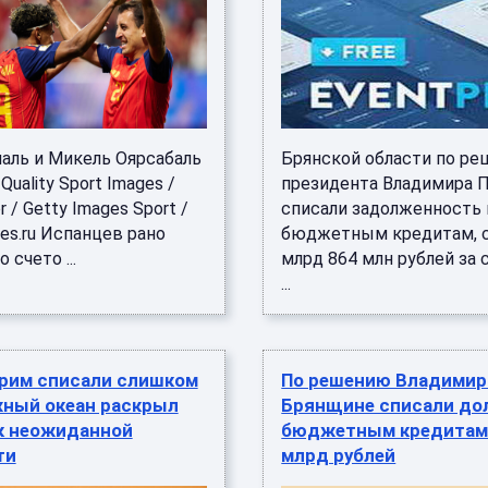
аль и Микель Оярсабаль
Брянской области по р
Quality Sport Images /
президента Владимира 
r / Getty Images Sport /
списали задолженность 
es.ru Испанцев рано
бюджетным кредитам, 
 счето ...
млрд 864 млн рублей за 
...
рим списали слишком
По решению Владимир
жный океан раскрыл
Брянщине списали дол
к неожиданной
бюджетным кредитам 
ти
млрд рублей