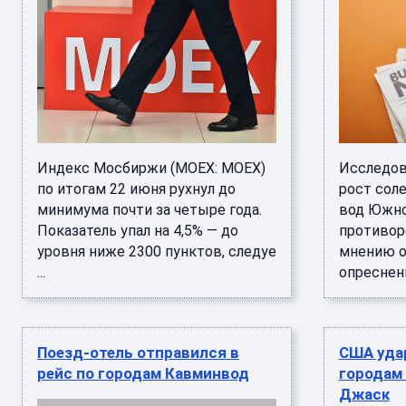
Индекс Мосбиржи (MOEX: MOEX)
Исследов
по итогам 22 июня рухнул до
рост сол
минимума почти за четыре года.
вод Южно
Показатель упал на 4,5% — до
противор
уровня ниже 2300 пунктов, следуе
мнению о
...
опреснени
Поезд-отель отправился в
США уда
рейс по городам Кавминвод
городам
Джаск