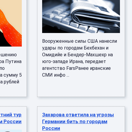
Вооруженные силы США нанесли
удары по городам Бехбехан и
решению
Омидийе и Бендер-Махшехр на
ра Путина
юго-западе Ирана, передает
по
агентство FarsРанее иранские
а сумму 5
СМИ инфо ...
а рублей
тний тур
Захарова ответила на угрозы
м России
Германии бить по городам
России